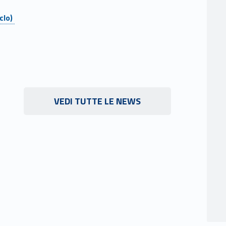
clo)
Link identifier #identifier__146413-6
VEDI TUTTE LE NEWS