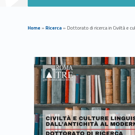
Home
»
Ricerca
»
Dottorato di ricerca in Civiltà e cu
D
o
t
t
o
r