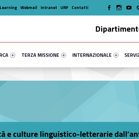
WebMan on Facebook
WebMan on In
WebMa
Learning
Webmail
Intranet
URP
Contatti
Dipartimento
enu-primary-87296-14
dentifier #link-menu-primary-35711-35
Link identifier #link-menu-primary-26406-45
Link identifier #link-menu-prima
Link ide
ERCA
TERZA MISSIONE
INTERNAZIONALE
SERVI
ltà e culture linguistico-letterarie dall’