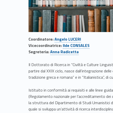
a
t
o
d
Link identifier #identifier__100782-1
Coordinatore:
Angelo LUCERI
Link identifier #identifier__32402-2
i
Vicecoordinatrice:
Ilde CONSALES
Link identifier #identifier__112114-3
Segreteria:
Anna Radicetta
r
Il Dottorato di Ricerca in “Civiltà e Culture Linguis
i
partire dal XXIX ciclo, nasce dall’integrazione delle
tradizione greca e romana” e in “Italianistica”, di cu
c
Istituito in conformità ai requisiti e alle linee gu
e
(Regolamento nazionale per l’accreditamento dei do
la struttura del Dipartimento di Studi Umanistici d
r
quale si sviluppa un’attività di ricerca interdisciplin