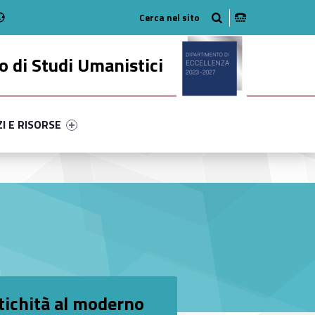
Radio
stagram
n on Youtube
 di Studi Umanistici
ry-47129-49
ntifier #link-menu-primary-90726-56
ZI E RISORSE
antichità al moderno