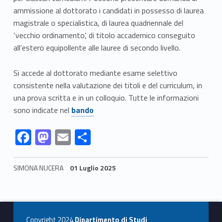
o
ammissione al dottorato i candidati in possesso di laurea
l
magistrale o specialistica, di laurea quadriennale del
‘vecchio ordinamento’, di titolo accademico conseguito
a
all’estero equipollente alle lauree di secondo livello.
z
Si accede al dottorato mediante esame selettivo
i
consistente nella valutazione dei titoli e del curriculum, in
una prova scritta e in un colloquio. Tutte le informazioni
o
Link identifier #identifier__146096-1
sono indicate nel
bando
n
Link identifier #identifier__131181-2
Link identifier #identifier__106803-3
Link identifier #identifier__59982-4
Link identifier #identifier__157600-5
F
M
E
C
e
ac
as
m
o
d
e
to
ai
n
SIMONA NUCERA
01 Luglio 2025
e
b
d
l
di
Skip back to navigation
o
o
vi
l
o
n
di
Copyright 2024
Dipartimento di Studi