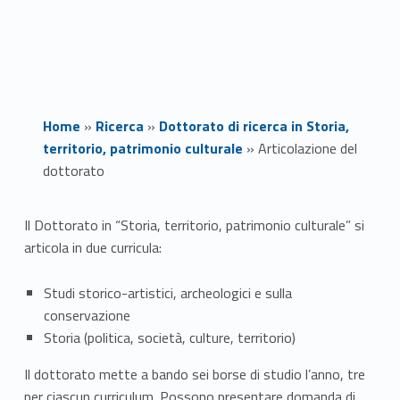
Home
»
Ricerca
»
Dottorato di ricerca in Storia,
territorio, patrimonio culturale
»
Articolazione del
dottorato
A
Il Dottorato in “Storia, territorio, patrimonio culturale” si
articola in due curricula:
r
t
Studi storico-artistici, archeologici e sulla
conservazione
i
Storia (politica, società, culture, territorio)
c
Il dottorato mette a bando sei borse di studio l’anno, tre
per ciascun curriculum. Possono presentare domanda di