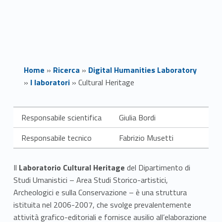
Home
»
Ricerca
»
Digital Humanities Laboratory
»
I laboratori
»
Cultural Heritage
C
Responsabile scientifica
Giulia Bordi
u
Responsabile tecnico
Fabrizio Musetti
l
Il
Laboratorio Cultural Heritage
del Dipartimento di
t
Studi Umanistici – Area Studi Storico-artistici,
u
Archeologici e sulla Conservazione – è una struttura
istituita nel 2006-2007, che svolge prevalentemente
r
attività grafico-editoriali e fornisce ausilio all’elaborazione