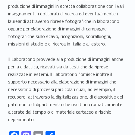
produzione di immagini in stretta collaborazione con i vari
insegnamenti, i dottorati di ricerca ed eventualmente i
laureandi attraverso riprese fotografiche in laboratorio
oppure per elaborazione di immagini di campagne
fotografiche sullo scavo, ricognizioni, sopralluoghi,
missioni di studio e di ricerca in Italia e all’estero.
Il Laboratorio provvede alla produzione di immagini anche
per la didattica, ricavati sia da testi che da riprese
realizzate in esterni. Il Laboratorio fornisce inoltre il
supporto necessario alla elaborazione di immagini che
necessitino di processi particolari quali, ad esempio, il
recupero, attraverso la digitalizzazione, di diapositive del
patrimonio di dipartimento che risultino cromaticamente
alterate dal tempo o di materiale cartaceo a rischio
deperimento.
Link identifier #identifier__132066-1
Link identifier #identifier__88636-2
Link identifier #identifier__150976-3
Link identifier #identifier__185534-4