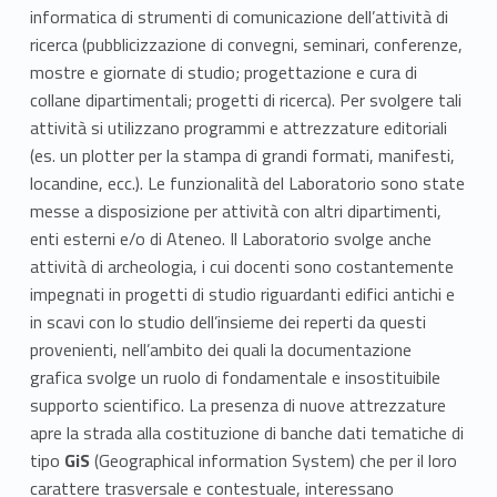
a
informatica di strumenti di comunicazione dell’attività di
ricerca (pubblicizzazione di convegni, seminari, conferenze,
l
mostre e giornate di studio; progettazione e cura di
collane dipartimentali; progetti di ricerca). Per svolgere tali
H
attività si utilizzano programmi e attrezzature editoriali
e
(es. un plotter per la stampa di grandi formati, manifesti,
locandine, ecc.). Le funzionalità del Laboratorio sono state
r
messe a disposizione per attività con altri dipartimenti,
i
enti esterni e/o di Ateneo. Il Laboratorio svolge anche
attività di archeologia, i cui docenti sono costantemente
t
impegnati in progetti di studio riguardanti edifici antichi e
in scavi con lo studio dell’insieme dei reperti da questi
a
provenienti, nell’ambito dei quali la documentazione
g
grafica svolge un ruolo di fondamentale e insostituibile
supporto scientifico. La presenza di nuove attrezzature
e
apre la strada alla costituzione di banche dati tematiche di
tipo
GiS
(Geographical information System) che per il loro
carattere trasversale e contestuale, interessano