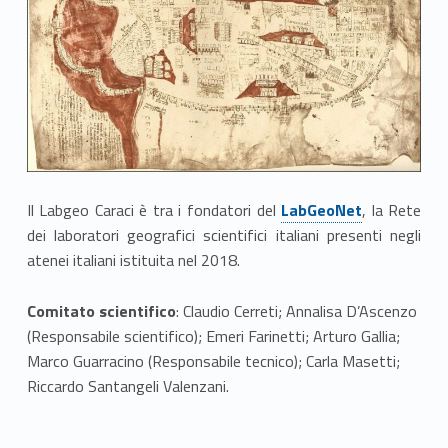
a
r
t
o
g
Link identifier #identifier__4210-1
Il Labgeo Caraci è tra i fondatori del
LabGeoNet
, la Rete
r
dei laboratori geografici scientifici italiani presenti negli
a
atenei italiani istituita nel 2018.
f
Comitato scientifico
: Claudio Cerreti; Annalisa D’Ascenzo
(Responsabile scientifico); Emeri Farinetti; Arturo Gallia;
i
Marco Guarracino (Responsabile tecnico); Carla Masetti;
c
Riccardo Santangeli Valenzani.
o