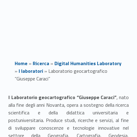
Home
»
Ricerca
»
Digital Humanities Laboratory
»
I laboratori
»
Laboratorio geocartografico
“Giuseppe Caraci”
L
ll
Laboratorio geocartografico “Giuseppe Caraci”
, nato
alla fine degli anni Novanta, opera a sostegno della ricerca
a
scientifica e della didattica universitaria e
b
postuniversitaria. Produce studi, ricerche e servizi, al fine
di sviluppare conoscenze e tecnologie innovative nel
o
settore della Geografia, Cartografia, Geodesia,