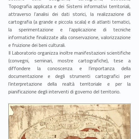
Topografia applicata e dei Sistemi informativi territoriali,
r
attraverso l’analisi dei dati storici, la realizzazione di
a
cartografia (a grande e piccola scala) e di atlanti tematici,
la sperimentazione e l’applicazione di tecniche
t
informatiche finalizzate alla conservazione, valorizzazione
o
e fruizione dei beni culturali.
Il Laboratorio organizza inoltre manifestazioni scientifiche
r
(convegni, seminari, mostre cartografiche), tese a
diffondere la conoscenza e l’importanza della
i
documentazione e degli strumenti cartografici per
o
l’interpretazione della realtà territoriale e per la
pianificazione degli interventi di governo del territorio.
g
e
o
c