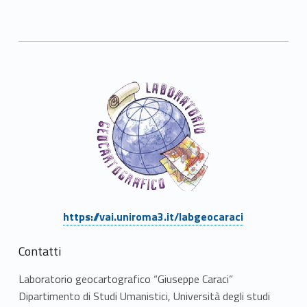
“
G
i
u
s
e
p
p
Link identifier #identifier__126737-2
https://vai.uniroma3.it/labgeocaraci
e
Contatti
C
Laboratorio geocartografico “Giuseppe Caraci”
a
Dipartimento di Studi Umanistici, Università degli studi