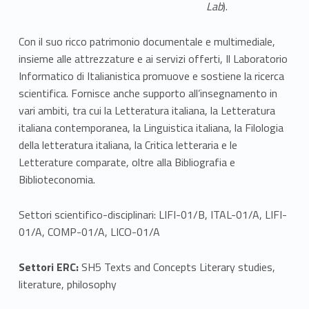
r
Lab
).
a
Con il suo ricco patrimonio documentale e multimediale,
t
insieme alle attrezzature e ai servizi offerti, Il Laboratorio
o
Informatico di Italianistica promuove e sostiene la ricerca
scientifica. Fornisce anche supporto all’insegnamento in
r
vari ambiti, tra cui la Letteratura italiana, la Letteratura
italiana contemporanea, la Linguistica italiana, la Filologia
i
della letteratura italiana, la Critica letteraria e le
o
Letterature comparate, oltre alla Bibliografia e
Biblioteconomia.
I
n
Settori scientifico-disciplinari: LIFI-01/B, ITAL-01/A, LIFI-
01/A, COMP-01/A, LICO-01/A
f
Settori ERC:
SH5 Texts and Concepts Literary studies,
o
literature, philosophy
r