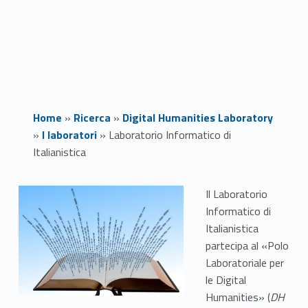
Home
»
Ricerca
»
Digital Humanities Laboratory
»
I laboratori
»
Laboratorio Informatico di
Italianistica
L
Il Laboratorio
Informatico di
a
Italianistica
b
partecipa al «Polo
Laboratoriale per
o
le Digital
Humanities» (
DH