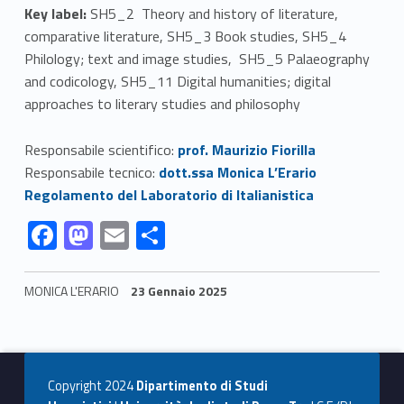
Key label:
SH5_2 Theory and history of literature,
m
comparative literature, SH5_3 Book studies, SH5_4
a
Philology; text and image studies, SH5_5 Palaeography
and codicology, SH5_11 Digital humanities; digital
t
approaches to literary studies and philosophy
i
Link identifier #identifier__139465-1
Responsabile scientifico:
prof. Maurizio Fiorilla
c
Link identifier #identifier__126326-2
Responsabile tecnico:
dott.ssa Monica L’Erario
Link identifier #identifier__23017-3
Regolamento del Laboratorio di Italianistica
o
Link identifier #identifier__80815-4
Link identifier #identifier__44055-5
Link identifier #identifier__60202-6
Link identifier #identifier__32017-7
F
M
E
C
d
ac
as
m
o
i
e
to
ai
n
MONICA L'ERARIO
23 Gennaio 2025
I
b
d
l
di
Skip back to navigation
o
o
vi
t
o
n
di
a
Copyright 2024
Dipartimento di Studi