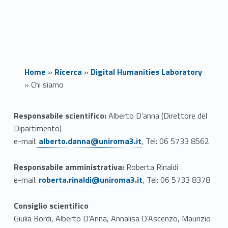
Home
»
Ricerca
»
Digital Humanities Laboratory
»
Chi siamo
C
Responsabile scientifico:
Alberto D’anna (Direttore del
Dipartimento)
h
Link identifier #identifier__30699-1
e-mail:
alberto.danna@uniroma3.it
, Tel: 06 5733 8562
i
Responsabile amministrativa:
Roberta Rinaldi
s
Link identifier #identifier__65432-2
e-mail:
roberta.rinaldi@uniroma3.it
, Tel: 06 5733 8378
i
Consiglio scientifico
a
Giulia Bordi, Alberto D’Anna, Annalisa D’Ascenzo, Maurizio