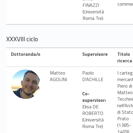
commen
FINAZZI
(Università
Roma Tre)
XXXVIII ciclo
Dottoranda/o
Supervisore
Titolo
ricerca
Matteo
Paolo
I carteg
AGOLINI
D'ACHILLE
mercanti
Piero di
Matteo
Co-
Tecchini
supervisor:
nell’Arc
Elisa DE
di Stato
ROBERTO
Prato
(Università
(1385-
Roma Tre)
1409).