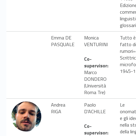
Edizion
comme
linguist
glossar
Emma DE
Monica
Tutto è
PASQUALE
VENTURINI
fatto di
rumori»
Scrittric
Co-
microf
supervisor:
1945-1
Marco
DONDERO
(Università
Roma Tre)
Andrea
Paolo
Le
RIGA
D'ACHILLE
onomat
e gli id
nella st
Co-
della li
supervisor: