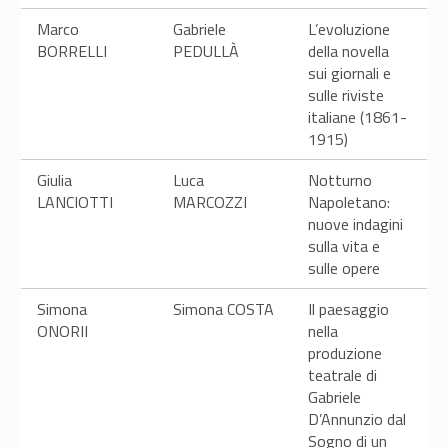
Marco
Gabriele
L’evoluzione
BORRELLI
PEDULLÀ
della novella
sui giornali e
sulle riviste
italiane (1861-
1915)
Giulia
Luca
Notturno
LANCIOTTI
MARCOZZI
Napoletano:
nuove indagini
sulla vita e
sulle opere
Simona
Simona COSTA
Il paesaggio
ONORII
nella
produzione
teatrale di
Gabriele
D’Annunzio dal
Sogno di un