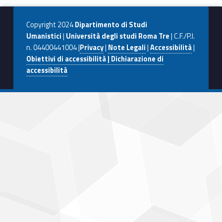
b
d
l
di
Skip back to navigation
o
o
vi
Copyright 2024
Dipartimento di Studi
o
n
di
Umanistici
|
Università degli studi Roma Tre
| C.F./P.I.
n. 04400441004 |
Privacy
|
Note Legali
|
Accessibilità
|
k
Obiettivi di accessibilità | Dichiarazione di
accessibilità