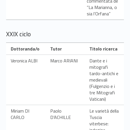
commentata de
“La Marianna, o
sia l’Orfana”
XXIX ciclo
Dottoranda/o
Tutor
Titolo ricerca
Veronica ALBI
Marco ARIANI
Dante e i
mitografi
tardo-antichi e
medievali
(Fulgenzio e i
tre Mitografi
Vaticani)
Miriam DI
Paolo
Le varietà della
CARLO
D’ACHILLE
Tuscia
viterbese:
indagine