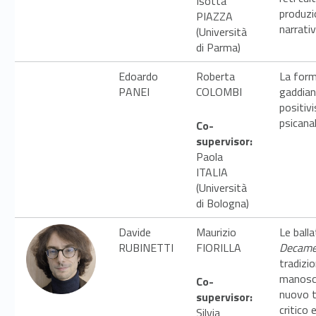
Isotta
produzi
PIAZZA
narrativ
(Università
di Parma)
Edoardo
Roberta
La for
PANEI
COLOMBI
gaddian
positiv
psicanal
Co-
supervisor:
Paola
ITALIA
(Università
di Bologna)
Davide
Maurizio
Le balla
RUBINETTI
FIORILLA
Decame
tradizi
manoscr
Co-
nuovo 
supervisor:
critico 
Silvia