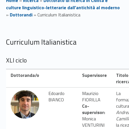
Home
»
Ricerca
»
Dottorato di ricerca in Civiltà e
culture linguistico-letterarie dall’antichità al moderno
»
Dottorandi
»
Curriculum Italianistica
C
Curriculum Italianistica
u
r
XLI ciclo
r
Dottoranda/o
Supervisore
Titolo
i
ricerc
c
Edoardo
Maurizio
La
BIANCO
FIORILLA
forma
u
Co-
cultura
l
supervisor:
Andre
Monica
Camill
u
VENTURINI
la rice