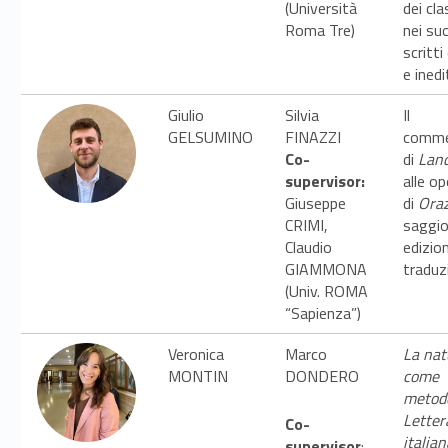
(Università
dei cla
m
Roma Tre)
nei suo
scritti 
I
e inedi
t
Giulio
Silvia
Il
GELSUMINO
FINAZZI
comm
a
Co-
di
Lan
l
supervisor:
alle op
Giuseppe
di
Oraz
i
CRIMI,
saggio
Claudio
edizio
a
GIAMMONA
traduz
(Univ. ROMA
n
“Sapienza”)
i
Veronica
Marco
La nat
MONTIN
DONDERO
come
s
metod
t
Letter
Co-
italian
supervisor
: