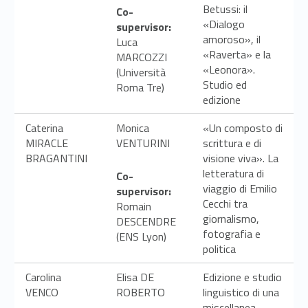
Betussi: il
Co-
«Dialogo
supervisor:
amoroso», il
Luca
«Raverta» e la
MARCOZZI
«Leonora».
(Università
Studio ed
Roma Tre)
edizione
Caterina
Monica
«Un composto di
MIRACLE
VENTURINI
scrittura e di
BRAGANTINI
visione viva». La
letteratura di
Co-
viaggio di Emilio
supervisor:
Cecchi tra
Romain
giornalismo,
DESCENDRE
fotografia e
(ENS Lyon)
politica
Carolina
Elisa DE
Edizione e studio
VENCO
ROBERTO
linguistico di una
miscellanea