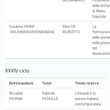
delle lette
di Mario
Equicola
Susanna FANIA
Elisa DE
La
RALAIMAROAVOMANANA
ROBERTO
formazion
delle parol
nella poesi
del
Novecent
XXXIV ciclo
Dottoranda/o
Tutor
Titolo ricerca
Riccardo
Gabriele
L'Einaudi e la
DEIANA
PEDULLÀ
poesia italiana
contemporanea