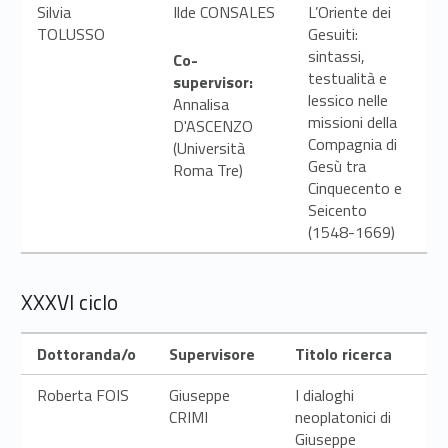
Silvia
Ilde CONSALES
L’Oriente dei
TOLUSSO
Gesuiti:
sintassi,
Co-
testualità e
supervisor:
lessico nelle
Annalisa
missioni della
D'ASCENZO
Compagnia di
(Università
Gesù tra
Roma Tre)
Cinquecento e
Seicento
(1548-1669)
XXXVI ciclo
Dottoranda/o
Supervisore
Titolo ricerca
Roberta FOIS
Giuseppe
I dialoghi
CRIMI
neoplatonici di
Giuseppe