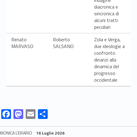
diacronica e
sincronica di
alcuni tratti
peculiari
Renato
Roberto
Zola e Verga,
MARVASO
SALSANO
due ideologie a
confronto
dinanzi alla
dinamica del
progresso
occidentale
Link identifier #identifier__71365-1
Link identifier #identifier__81559-2
Link identifier #identifier__191287-3
Link identifier #identifier__98729-4
F
M
E
C
ac
as
m
o
e
to
ai
n
MONICA L'ERARIO
16 Luglio 2026