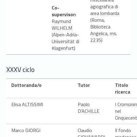
agiografica di
Co-
area lombarda
supervisor:
(Roma,
Raymund
Biblioteca
WILHELM
Angelica, ms.
(Alpen-Adria-
2235)
Universität di
Klagenfurt)
XXXV ciclo
Dottoranda/o
Tutor
Titolo
ricerca
Elisa ALTISSIMI
Paolo
I Cromonim
D'ACHILLE
nel
Cinquecen
Marco GIORGI
Claudio
Il fondo
GIOVANARDI
modenese