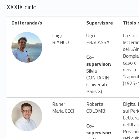
XXXIX ciclo
Dottoranda/o
Supervisore
Titolo 
Luigi
Ugo
La soci
BIANCO
FRACASSA
letterar
dell'«A
Bompian
Co-
caso di
supervisor:
rivista
Silvia
"capien
CONTARINI
(1925-
(Université
Paris X)
Rainer
Roberta
Digital 
Maria CECI
COLOMBI
sui Peri
Lettera
dell’Ital
Co-
Postuni
supervisor:
reti cult