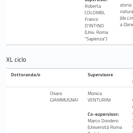
i
storia
Roberta
natura
COLOMBI,
c
(da Li
Franco
a Darw
D'INTINO
a
(Univ. Roma
"Sapienza")
XL ciclo
Dottoranda/o
Supervisore
Chiara
Monica
GIAMMUGNAI
VENTURINI
Co-supervisor:
Marco Dondero
(Università Roma