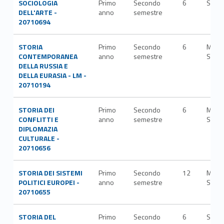
SOCIOLOGIA
Primo
Secondo
6
SPS/
DELL'ARTE -
anno
semestre
20710694
STORIA
Primo
Secondo
6
M-
CONTEMPORANEA
anno
semestre
STO/
DELLA RUSSIA E
DELLA EURASIA - LM -
20710194
STORIA DEI
Primo
Secondo
6
M-
CONFLITTI E
anno
semestre
STO/
DIPLOMAZIA
CULTURALE -
20710656
STORIA DEI SISTEMI
Primo
Secondo
12
M-
POLITICI EUROPEI -
anno
semestre
STO/
20710655
STORIA DEL
Primo
Secondo
6
SECS