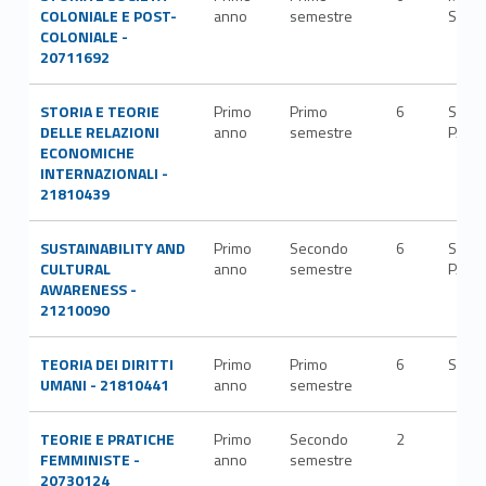
COLONIALE E POST-
anno
semestre
STO/
COLONIALE -
20711692
STORIA E TEORIE
Primo
Primo
6
SECS
DELLE RELAZIONI
anno
semestre
P/04
ECONOMICHE
INTERNAZIONALI -
21810439
SUSTAINABILITY AND
Primo
Secondo
6
SECS
CULTURAL
anno
semestre
P/08
AWARENESS -
21210090
TEORIA DEI DIRITTI
Primo
Primo
6
SPS/
UMANI - 21810441
anno
semestre
TEORIE E PRATICHE
Primo
Secondo
2
FEMMINISTE -
anno
semestre
20730124