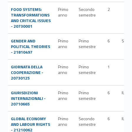
FOOD SYSTEMS:
Primo
Secondo
2
TRANSFORMATIONS
anno
semestre
AND CRITICAL ISSUES
- 20730001
GENDER AND
Primo
Primo
6
SPS/
POLITICAL THEORIES
anno
semestre
- 21810497
GIORNATA DELLA
Primo
Primo
1
COOPERAZIONE -
anno
semestre
20730125
GIURISDIZIONI
Primo
Primo
6
IUS/1
INTERNAZIONALI -
anno
semestre
20710665
GLOBAL ECONOMY
Primo
Secondo
6
IUS/0
AND LABOUR RIGHTS
anno
semestre
- 21210062