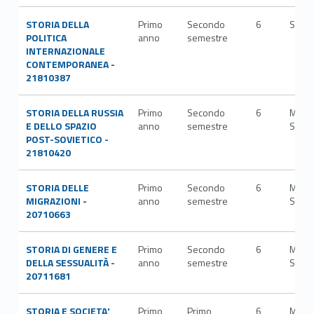
STORIA DELLA
Primo
Secondo
6
SPS/
POLITICA
anno
semestre
INTERNAZIONALE
CONTEMPORANEA -
21810387
STORIA DELLA RUSSIA
Primo
Secondo
6
M-
E DELLO SPAZIO
anno
semestre
STO/
POST-SOVIETICO -
21810420
STORIA DELLE
Primo
Secondo
6
M-
MIGRAZIONI -
anno
semestre
STO/
20710663
STORIA DI GENERE E
Primo
Secondo
6
M-
DELLA SESSUALITÀ -
anno
semestre
STO/
20711681
STORIA E SOCIETA'
Primo
Primo
6
M-