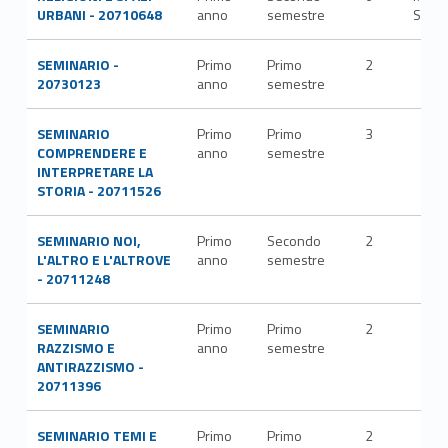
URBANI - 20710648
anno
semestre
STO/
SEMINARIO -
Primo
Primo
2
20730123
anno
semestre
SEMINARIO
Primo
Primo
3
COMPRENDERE E
anno
semestre
INTERPRETARE LA
STORIA - 20711526
SEMINARIO NOI,
Primo
Secondo
2
L'ALTRO E L'ALTROVE
anno
semestre
- 20711248
SEMINARIO
Primo
Primo
2
RAZZISMO E
anno
semestre
ANTIRAZZISMO -
20711396
SEMINARIO TEMI E
Primo
Primo
2