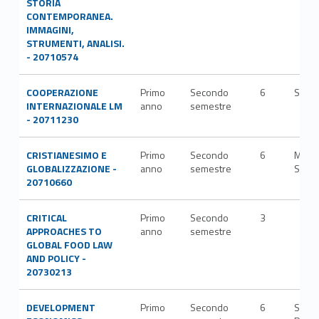
STORIA
CONTEMPORANEA.
IMMAGINI,
STRUMENTI, ANALISI.
- 20710574
COOPERAZIONE
Primo
Secondo
6
SPS/
INTERNAZIONALE LM
anno
semestre
- 20711230
CRISTIANESIMO E
Primo
Secondo
6
M-
GLOBALIZZAZIONE -
anno
semestre
STO/
20710660
CRITICAL
Primo
Secondo
3
APPROACHES TO
anno
semestre
GLOBAL FOOD LAW
AND POLICY -
20730213
DEVELOPMENT
Primo
Secondo
6
SECS