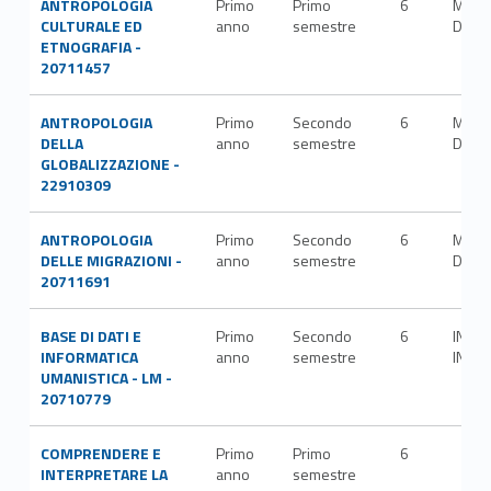
ANTROPOLOGIA
Primo
Primo
6
M-
CULTURALE ED
anno
semestre
DEA/
ETNOGRAFIA -
20711457
ANTROPOLOGIA
Primo
Secondo
6
M-
DELLA
anno
semestre
DEA/
GLOBALIZZAZIONE -
22910309
ANTROPOLOGIA
Primo
Secondo
6
M-
DELLE MIGRAZIONI -
anno
semestre
DEA/
20711691
BASE DI DATI E
Primo
Secondo
6
ING-
INFORMATICA
anno
semestre
INF/0
UMANISTICA - LM -
20710779
COMPRENDERE E
Primo
Primo
6
INTERPRETARE LA
anno
semestre