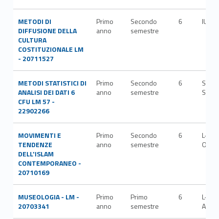
METODI DI
Primo
Secondo
6
IUS/0
DIFFUSIONE DELLA
anno
semestre
CULTURA
COSTITUZIONALE LM
- 20711527
METODI STATISTICI DI
Primo
Secondo
6
SECS
ANALISI DEI DATI 6
anno
semestre
S/01
CFU LM 57 -
22902266
MOVIMENTI E
Primo
Secondo
6
L-
TENDENZE
anno
semestre
OR/1
DELL'ISLAM
CONTEMPORANEO -
20710169
MUSEOLOGIA - LM -
Primo
Primo
6
L-
20703341
anno
semestre
ART/