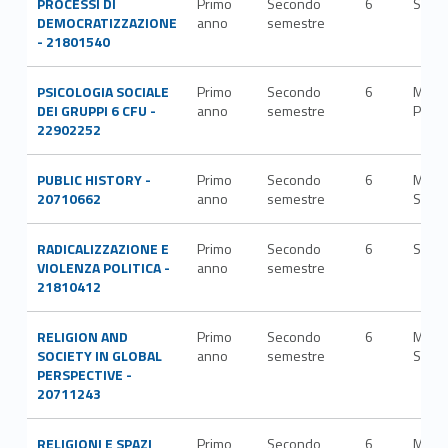
PROCESSI DI
Primo
Secondo
6
SPS/
DEMOCRATIZZAZIONE
anno
semestre
- 21801540
PSICOLOGIA SOCIALE
Primo
Secondo
6
M-
DEI GRUPPI 6 CFU -
anno
semestre
PSI/0
22902252
PUBLIC HISTORY -
Primo
Secondo
6
M-
20710662
anno
semestre
STO/
RADICALIZZAZIONE E
Primo
Secondo
6
SPS/
VIOLENZA POLITICA -
anno
semestre
21810412
RELIGION AND
Primo
Secondo
6
M-
SOCIETY IN GLOBAL
anno
semestre
STO/
PERSPECTIVE -
20711243
RELIGIONI E SPAZI
Primo
Secondo
6
M-