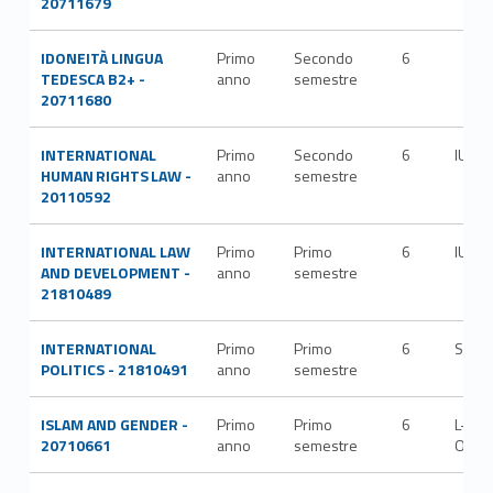
20711679
IDONEITÀ LINGUA
Primo
Secondo
6
TEDESCA B2+ -
anno
semestre
20711680
INTERNATIONAL
Primo
Secondo
6
IUS/1
HUMAN RIGHTS LAW -
anno
semestre
20110592
INTERNATIONAL LAW
Primo
Primo
6
IUS/1
AND DEVELOPMENT -
anno
semestre
21810489
INTERNATIONAL
Primo
Primo
6
SPS/
POLITICS - 21810491
anno
semestre
ISLAM AND GENDER -
Primo
Primo
6
L-
20710661
anno
semestre
OR/1