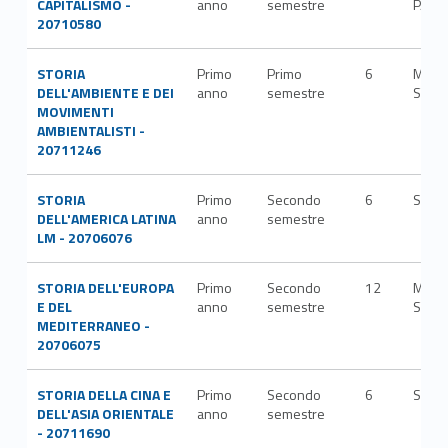
CAPITALISMO -
anno
semestre
P/12
20710580
STORIA
Primo
Primo
6
M-
DELL'AMBIENTE E DEI
anno
semestre
STO/
MOVIMENTI
AMBIENTALISTI -
20711246
STORIA
Primo
Secondo
6
SPS/
DELL'AMERICA LATINA
anno
semestre
LM - 20706076
STORIA DELL'EUROPA
Primo
Secondo
12
M-
E DEL
anno
semestre
STO/
MEDITERRANEO -
20706075
STORIA DELLA CINA E
Primo
Secondo
6
SPS/
DELL'ASIA ORIENTALE
anno
semestre
- 20711690