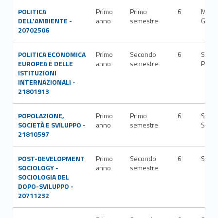
POLITICA
Primo
Primo
6
M-
DELL'AMBIENTE -
anno
semestre
GGR/
20702506
POLITICA ECONOMICA
Primo
Secondo
6
SECS
EUROPEA E DELLE
anno
semestre
P/02
ISTITUZIONI
INTERNAZIONALI -
21801913
POPOLAZIONE,
Primo
Primo
6
SECS
SOCIETÀ E SVILUPPO -
anno
semestre
S/04
21810597
POST-DEVELOPMENT
Primo
Secondo
6
SPS/
SOCIOLOGY -
anno
semestre
SOCIOLOGIA DEL
DOPO-SVILUPPO -
20711232