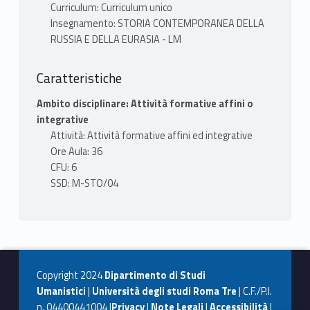
questione nazionale, la dimensione spaziale,
Curriculum: Curriculum unico
le forme del potere, la politica internazionale
Insegnamento: STORIA CONTEMPORANEA DELLA
RUSSIA E DELLA EURASIA - LM
e le visioni geopolitiche saranno oggetto di
approfondimento. Sarà dedicata attenzione
anche alle diverse ideologie dell’impero.
Caratteristiche
Ambito disciplinare: Attività formative affini o
integrative
TESTI ADOTTATI
Attività: Attività formative affini ed integrative
Ore Aula: 36
1. Andrea Graziosi, L’Unione Sovietica 1914-
CFU: 6
1991, Bologna, il Mulino, 2011;
SSD: M-STO/04
2. Andreas Kappeler, La Russia. Storia di un
impero multietnico, Roma, Edizioni Lavoro,
2006.
3. Gian Piero Piretto, Gli occhi di Stalin. La
cultura visuale sovietica nell'era staliniana,
Copyright 2024
Dipartimento di Studi
Milano, Raffello Cortina Editore, 2010
Umanistici
|
Università degli studi Roma Tre
| C.F./P.I.
4. Il nazionalismo russo. Spazio
n. 04400441004 |
Privacy
|
Note Legali
|
Accessibilità
|