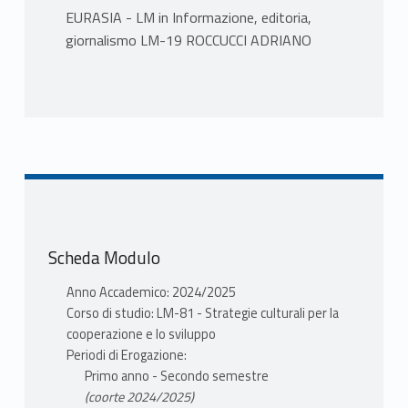
EURASIA - LM in Informazione, editoria,
giornalismo LM-19 ROCCUCCI ADRIANO
PROGRAMMA
RUSSIA, OVVERO UN IMPERO
Il corso intende esaminare come la
dimensione imperiale abbia costituito un
elemento di continuità nella storia della
Russia in età contemporanea pur nelle
radicali trasformazioni che essa ha subito.
Scheda Modulo
L’analisi delle caratteristiche specifiche del
modello imperiale russo sarà accompagnata
Anno Accademico: 2024/2025
dall’esame delle diverse forme che esso ha
Corso di studio: LM-81 - Strategie culturali per la
acquisito e delle differenti politiche che lo
cooperazione e lo sviluppo
hanno governato tra Ottocento e
Periodi di Erogazione:
Novecento, dall’Impero russo all’Unione
Primo anno - Secondo semestre
Sovietica fino alla Federazione Russa. La
(coorte 2024/2025)