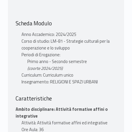
della religione e delle religioni attraverso un
percorso di storia degli studi,
multidisciplinare e metodologico.
Scheda Modulo
In particolare approfondiremo:
Anno Accademico: 2024/2025
Storia
Corso di studio: LM-81 - Strategie culturali per la
Antropologia
cooperazione e lo sviluppo
Sociologia
Periodi di Erogazione:
Diritto
Primo anno - Secondo semestre
Geografia
(coorte 2024/2025)
Scienze cognitive
Curriculum: Curriculum unico
Insegnamento: RELIGIONI E SPAZI URBANI
La comparazione è uno dei temi affrontati
anche in chiave di costruzione degli studi e
Caratteristiche
delle ricerche sulla religione
Ambito disciplinare: Attività formative affini o
Il corso affronta le tappe attraverso cui la
integrative
religione e le religioni hanno conquistato un
Attività: Attività formative affini ed integrative
terreno indipendente in ambito accademico e
Ore Aula: 36