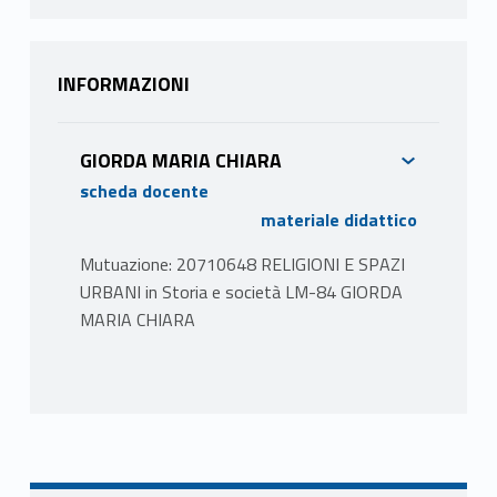
INFORMAZIONI
GIORDA MARIA CHIARA
scheda docente
materiale didattico
Mutuazione: 20710648 RELIGIONI E SPAZI
URBANI in Storia e società LM-84 GIORDA
MARIA CHIARA
PROGRAMMA
L’insegnamento si propone di fornire una
conoscenza approfondita della storia di
alcune discipline e approcci relativi al campo