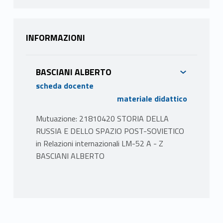
INFORMAZIONI
BASCIANI ALBERTO
scheda docente
materiale didattico
Mutuazione: 21810420 STORIA DELLA
RUSSIA E DELLO SPAZIO POST-SOVIETICO
in Relazioni internazionali LM-52 A - Z
BASCIANI ALBERTO
PROGRAMMA
Introduzione: dalla Rus' di Kiev a Ivan IV il
Terribile, La prima modernizzazione della