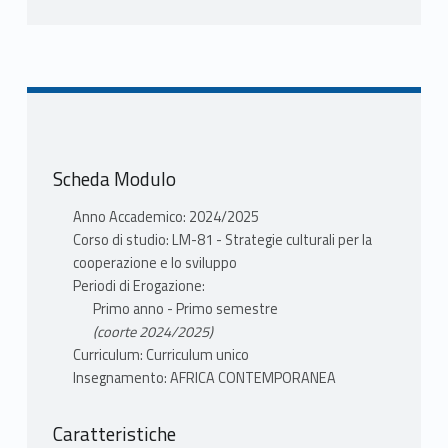
PROGRAMMA
La parte iniziale del corso è dedicata al
problema storiografico della storia
dell’Africa e alle fonti storiche di questo
continente con particolare riferimento
alla fonte orale e alla metodologia. Poi il
corso affronta gli aspetti
Scheda Modulo
fondamentali
Il corso mira a dare una conoscenza generale
Anno Accademico: 2024/2025
della storia di questo
Corso di studio: LM-81 - Strategie culturali per la
continente, dei suoi problemi di oggi, in una
cooperazione e lo sviluppo
prospettiva di comprensione
Periodi di Erogazione:
storica di culture diverse. Temi affrontati:
Primo anno - Primo semestre
Aspetti culturali africani (Clan e lignaggi,
(coorte 2024/2025)
totemismo, teismi, strutture sociali)
Curriculum: Curriculum unico
Impatto coloniale
Insegnamento: AFRICA CONTEMPORANEA
Africanizzazione dell'occidentalizzazione
Caratteristiche