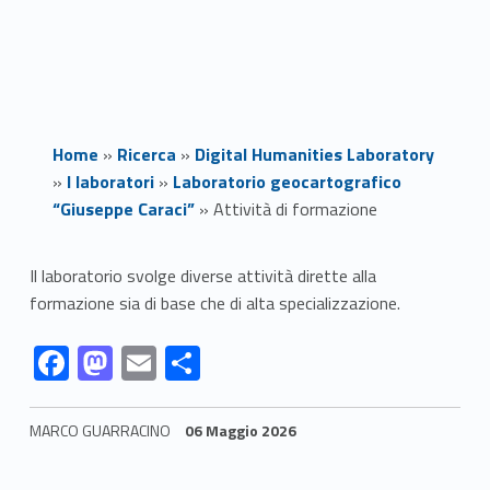
Home
»
Ricerca
»
Digital Humanities Laboratory
»
I laboratori
»
Laboratorio geocartografico
“Giuseppe Caraci”
»
Attività di formazione
A
Il laboratorio svolge diverse attività dirette alla
formazione sia di base che di alta specializzazione.
t
Link identifier #identifier__25482-1
Link identifier #identifier__169365-2
Link identifier #identifier__145896-3
Link identifier #identifier__155591-4
F
M
E
C
t
ac
as
m
o
i
e
to
ai
n
MARCO GUARRACINO
06 Maggio 2026
v
b
d
l
di
Skip back to navigation