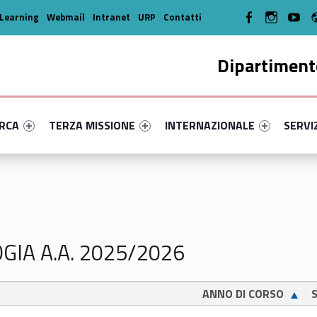
WebMan on Facebook
WebMan on In
WebMa
Learning
Webmail
Intranet
URP
Contatti
Dipartimento
enu-primary-26441-14
dentifier #link-menu-primary-53085-35
Link identifier #link-menu-primary-2217-45
Link identifier #link-menu-prima
Link ide
ERCA
TERZA MISSIONE
INTERNAZIONALE
SERVI
OGIA A.A. 2025/2026
ANNO DI CORSO