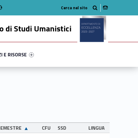
Radio
stagram
n on Youtube
 di Studi Umanistici
ry-75135-49
ntifier #link-menu-primary-28182-56
ZI E RISORSE
SEMESTRE
CFU
SSD
LINGUA