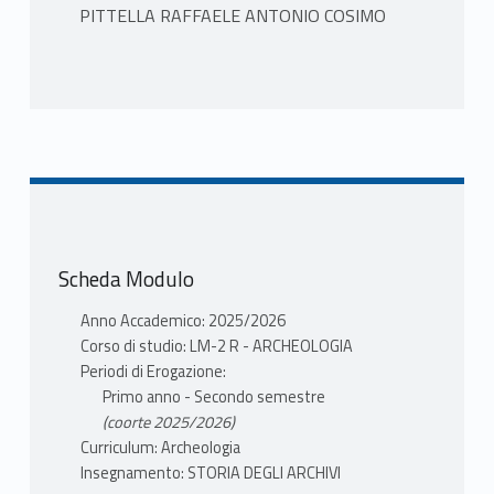
PITTELLA RAFFAELE ANTONIO COSIMO
TESTI ADOTTATI
1) Arnaldo D’Addario, Lineamenti di storia
dell’archivistica (secc. XVI-XIX), in «Archivio
storico italiano», 148/1 (1990), pp. 3-35.
2) Elio Lodolini, Storia dell'archivistica italiana.
Dal mondo antico alla metà del secolo XX,
Scheda Modulo
Milano, Franco Angeli, 2013.
Anno Accademico: 2025/2026
I seguenti saggi saranno oggetto di studio e
Corso di studio: LM-2 R - ARCHEOLOGIA
di approfondimento in aula:
Periodi di Erogazione:
Primo anno - Secondo semestre
- G. Cencetti, Sull’archivio come universitas
(coorte 2025/2026)
rerum, in Scritti archivistici, Roma 1970, pp.
Curriculum: Archeologia
47-55;
Insegnamento: STORIA DEGLI ARCHIVI