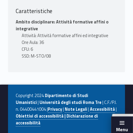
- G. Cencetti, Il fondamento teorico della
dottrina archivistica, in Scritti archivistici,
Caratteristiche
Roma 1970, pp. 38-46.
Ambito disciplinare: Attività formative affini o
- C. Pavone, Ma è poi tanto pacifico che
integrative
l'archivio rispecchi l'istituto, in "Rassegna
Attività: Attività formative affini ed integrative
degli archivi di Stato" , 1970, 1, pp. 145-149.
Ore Aula: 36
CFU: 6
MODALITÀ FREQUENZA
SSD: M-STO/08
La frequenza alle lezioni non è obbligatoria,
sebbene sia vivamente consigliata.
MODALITÀ VALUTAZIONE
L’esame, svolto in forma orale, consisterà
Copyright 2024
Dipartimento di Studi
nella verifica dei seguenti aspetti: -
Umanistici
|
Università degli studi Roma Tre
| C.F./P.I.
conoscenza dei temi trattati durante le
n. 04400441004 |
Privacy
|
Note Legali
|
Accessibilità
|
lezione e della relativa bibliografia; - capacità
Obiettivi di accessibilità | Dichiarazione di
di esporre gli argomenti utilizzando il
accessibilità
linguaggio specifico disciplinare; - capacità di
Menu