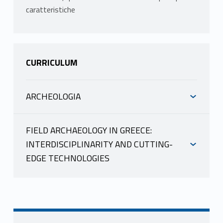
caratteristiche
CURRICULUM
ARCHEOLOGIA
INFORMAZIONI
FIELD ARCHAEOLOGY IN GREECE:
INTERDISCIPLINARITY AND CUTTING-
BRACONI MATTEO
EDGE TECHNOLOGIES
scheda docente
INFORMAZIONI
materiale didattico
PROGRAMMA
BRACONI MATTEO
Il corso intende offrire una panoramica