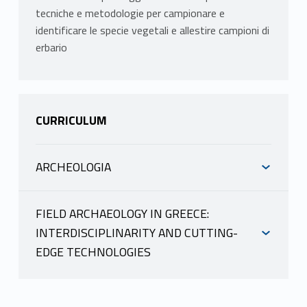
tecniche e metodologie per campionare e
identificare le specie vegetali e allestire campioni di
erbario
CURRICULUM
ARCHEOLOGIA
INFORMAZIONI
FIELD ARCHAEOLOGY IN GREECE:
INTERDISCIPLINARITY AND CUTTING-
CESCHIN SIMONA
EDGE TECHNOLOGIES
scheda docente
INFORMAZIONI
materiale didattico
Mutuazione: 20410727 Botanica