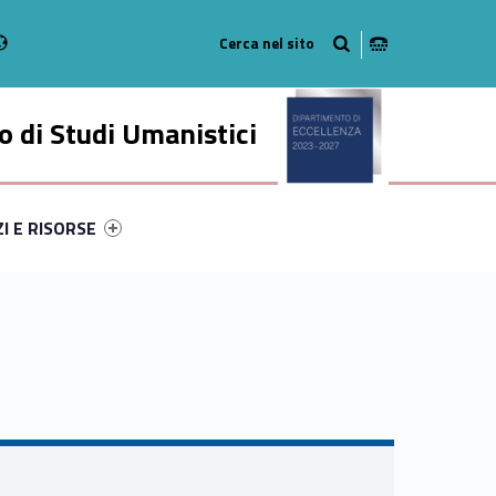
Radio
stagram
n on Youtube
 di Studi Umanistici
ry-4997-49
ntifier #link-menu-primary-42787-56
ZI E RISORSE