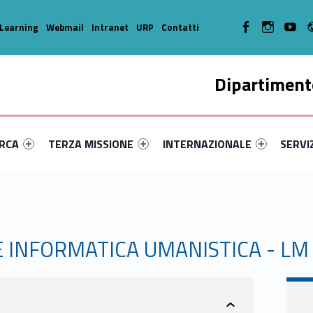
WebMan on Facebook
WebMan on In
WebMa
Learning
Webmail
Intranet
URP
Contatti
Dipartimento
enu-primary-78433-14
dentifier #link-menu-primary-4459-35
Link identifier #link-menu-primary-15655-45
Link identifier #link-menu-prima
Link ide
ERCA
TERZA MISSIONE
INTERNAZIONALE
SERVI
 E INFORMATICA UMANISTICA - LM