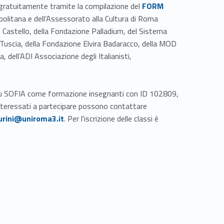
Link identifier #identifier__21195-1
 gratuitamente tramite la compilazione del
FORM
politana e dell’Assessorato alla Cultura di Roma
 Castello, della Fondazione Palladium, del Sistema
la Tuscia, della Fondazione Elvira Badaracco, della MOD
a, dell’ADI Associazione degli Italianisti,
te su SOFIA come formazione insegnanti con ID 102809,
Link identifier #identifier__55826-2
interessati a partecipare possono contattare
urini@uniroma3.it
. Per l'iscrizione delle classi è