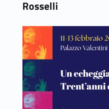
Rosselli
Link identifier archive #link-archive-thumb-soap-2186