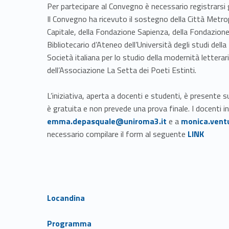
Per partecipare al Convegno è necessario registrarsi
Il Convegno ha ricevuto il sostegno della Città Metro
Capitale, della Fondazione Sapienza, della Fondazione
Bibliotecario d’Ateneo dell’Università degli studi del
Società italiana per lo studio della modernità letterari
dell’Associazione La Setta dei Poeti Estinti.
L’iniziativa, aperta a docenti e studenti, è presen
è gratuita e non prevede una prova finale. I docenti 
Link identifier #identifier__90439-3
emma.depasquale@uniroma3.it
e a
monica.vent
Link identifier #identifier__17478-4
necessario compilare il form al seguente
LINK
Link identifier #identifier__21238-5
Locandina
Link identifier #identifier__137119-6
Programma