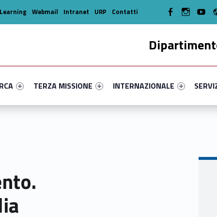
WebMan on Facebook
WebMan on In
WebMa
Learning
Webmail
Intranet
URP
Contatti
Dipartimento
enu-primary-28439-14
dentifier #link-menu-primary-25183-35
Link identifier #link-menu-primary-97481-45
Link identifier #link-menu-prima
Link ide
ERCA
TERZA MISSIONE
INTERNAZIONALE
SERVI
ento.
lia