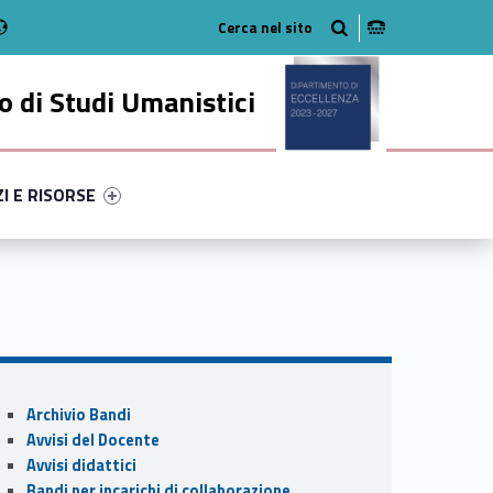
Radio
stagram
n on Youtube
 di Studi Umanistici
ry-12446-49
ntifier #link-menu-primary-9315-56
ZI E RISORSE
Sidebar
Archivio Bandi
Avvisi del Docente
Avvisi didattici
Bandi per incarichi di collaborazione