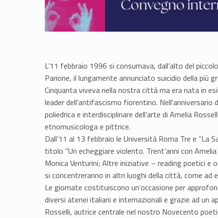
L’11 febbraio 1996 si consumava, dall’alto del piccolo
Parione, il lungamente annunciato suicidio della più 
Cinquanta viveva nella nostra città ma era nata in esili
leader dell’antifascismo fiorentino. Nell'anniversario
poliedrica e interdisciplinare dell’arte di Amelia Rossel
etnomusicologa e pittrice.
Dall’11 al 13 febbraio le Università Roma Tre e “La 
titolo "Un echeggiare violento. Trent’anni con Amelia R
Monica Venturini; Altre iniziative – reading poetici e 
si concentreranno in altri luoghi della città, come ad 
Le giornate costituiscono un’occasione per approfondir
diversi atenei italiani e internazionali e grazie ad un a
Rosselli, autrice centrale nel nostro Novecento poeti