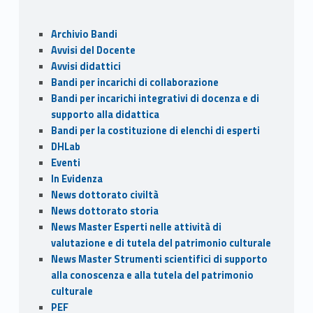
b
d
l
di
o
o
vi
Sidebar
Archivio Bandi
o
n
di
Avvisi del Docente
k
Avvisi didattici
Bandi per incarichi di collaborazione
Bandi per incarichi integrativi di docenza e di
supporto alla didattica
Bandi per la costituzione di elenchi di esperti
DHLab
Eventi
In Evidenza
News dottorato civiltà
News dottorato storia
News Master Esperti nelle attività di
valutazione e di tutela del patrimonio culturale
News Master Strumenti scientifici di supporto
alla conoscenza e alla tutela del patrimonio
culturale
PEF