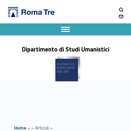
Primary Menu
Dipartimento di Studi Umanistici
Nicola Terrenato (University of Michigan - Ann Arbor). Ciclo di seminari - Dipartimento di Studi Umanistici
Dipartimento di Studi Umanistici dell'Università degli Studi Roma Tre
Apri il menu secondario
Header info sidebar
Dipartimento di Studi Umanistici
Home
»
»
Articoli
»