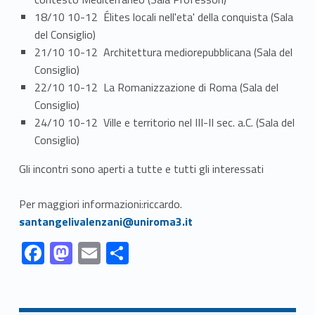
18/10 10-12 Élites locali nell'eta' della conquista (Sala
del Consiglio)
21/10 10-12 Architettura mediorepubblicana (Sala del
Consiglio)
22/10 10-12 La Romanizzazione di Roma (Sala del
Consiglio)
24/10 10-12 Ville e territorio nel III-II sec. a.C. (Sala del
Consiglio)
Gli incontri sono aperti a tutte e tutti gli interessati
Link identifier #identifier__124281-1
Per maggiori informazioni:riccardo.
santangelivalenzani@uniroma3.it
Link identifier #identifier__17787-1
Link identifier #identifier__177212-2
Link identifier #identifier__370-3
Link identifier #identifier__52229-4
F
M
E
C
ac
as
m
o
Skip back to navigation
e
to
ai
n