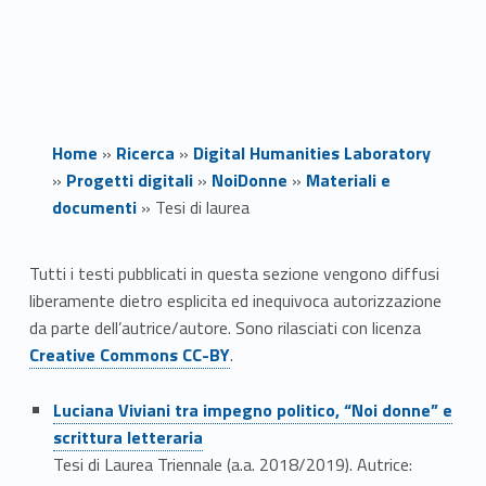
Home
»
Ricerca
»
Digital Humanities Laboratory
»
Progetti digitali
»
NoiDonne
»
Materiali e
documenti
»
Tesi di laurea
T
Tutti i testi pubblicati in questa sezione vengono diffusi
liberamente dietro esplicita ed inequivoca autorizzazione
e
Link identifier #identifier__51339-1
da parte dell’autrice/autore. Sono rilasciati con licenza
s
Creative Commons CC-BY
.
i
Link identifier #identifier__16303-2
Luciana Viviani tra impegno politico, “Noi donne” e
scrittura letteraria
d
Tesi di Laurea Triennale (a.a. 2018/2019). Autrice: