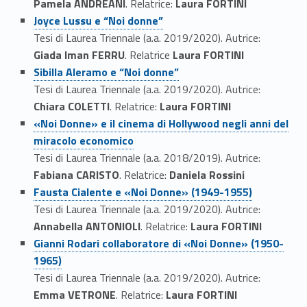
i
Pamela ANDREANI
. Relatrice:
Laura FORTINI
Link identifier #identifier__168394-3
Joyce Lussu e “Noi donne”
l
Tesi di Laurea Triennale (a.a. 2019/2020). Autrice:
a
Giada Iman FERRU
. Relatrice
Laura FORTINI
Link identifier #identifier__76402-4
Sibilla Aleramo e “Noi donne”
u
Tesi di Laurea Triennale (a.a. 2019/2020). Autrice:
Chiara COLETTI
. Relatrice:
Laura FORTINI
r
Link identifier #identifier__38718-5
«Noi Donne» e il cinema di Hollywood negli anni del
e
miracolo economico
Tesi di Laurea Triennale (a.a. 2018/2019). Autrice:
a
Fabiana CARISTO
. Relatrice:
Daniela Rossini
Link identifier #identifier__101999-6
Fausta Cialente e «Noi Donne» (1949-1955)
Tesi di Laurea Triennale (a.a. 2019/2020). Autrice:
Annabella ANTONIOLI
. Relatrice:
Laura FORTINI
Link identifier #identifier__135255-7
Gianni Rodari collaboratore di «Noi Donne» (1950-
1965)
Tesi di Laurea Triennale (a.a. 2019/2020). Autrice:
Emma VETRONE
. Relatrice:
Laura FORTINI