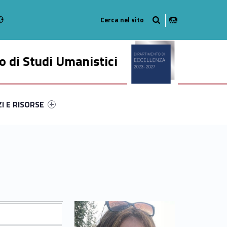
Radio
stagram
n on Youtube
 di Studi Umanistici
ry-90196-49
ntifier #link-menu-primary-28004-56
ZI E RISORSE