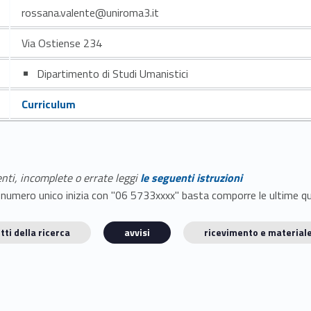
rossana.valente@uniroma3.it
Via Ostiense 234
Dipartimento di Studi Umanistici
Curriculum
enti, incomplete o errate leggi
le seguenti istruzioni
E il numero unico inizia con "06 5733xxxx" basta comporre le ultime 
tti della ricerca
avvisi
ricevimento e materiale