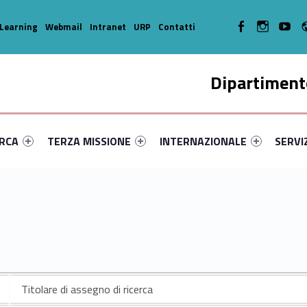
WebMan on Facebook
WebMan on In
WebMa
Learning
Webmail
Intranet
URP
Contatti
Dipartimento
enu-primary-29108-14
dentifier #link-menu-primary-91959-35
Link identifier #link-menu-primary-33421-45
Link identifier #link-menu-prima
Link ide
ERCA
TERZA MISSIONE
INTERNAZIONALE
SERVI
Titolare di assegno di ricerca