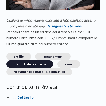
Qualora le informazioni riportate a lato risultino assenti,
incomplete o errate leggi
le seguenti istruzioni
Per telefonare da un edificio dell'Ateneo all'altro SE il
numero unico inizia con "06 5733xxxx" basta comporre le
ultime quattro cifre del numero esteso.
profilo
insegnamenti
prodotti della ricerca
avvisi
ricevimento e materiale didattico
Contributo in Rivista
Link identifier #identifier_person_83690-1
, , ,
Dettaglio