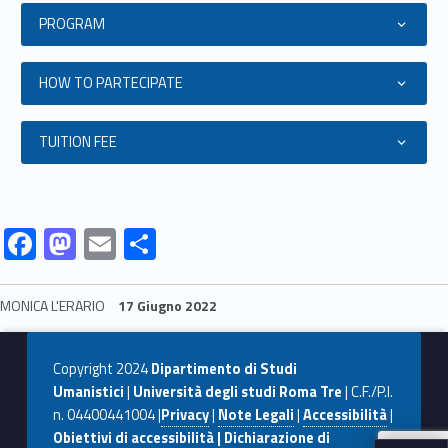
PROGRAM
HOW TO PARTECIPATE
TUITION FEE
Link identifier #identifier__77393-28
Link identifier #identifier__73466-29
Link identifier #identifier__151206-30
Link identifier #identifier__102092-31
F
M
E
C
ac
as
m
o
e
to
ai
n
MONICA L'ERARIO
17 Giugno 2022
b
d
l
di
Skip back to navigation
o
o
vi
Copyright 2024
Dipartimento di Studi
o
n
di
Umanistici
|
Università degli studi Roma Tre
| C.F./P.I.
n. 04400441004 |
Privacy
|
Note Legali
|
Accessibilità
|
k
Obiettivi di accessibilità | Dichiarazione di