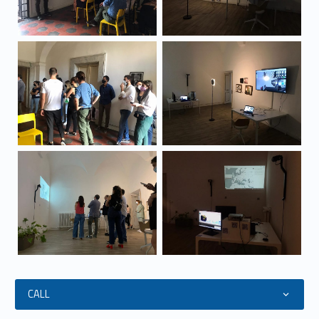
Link identifier #identifier__34697-21
Link identifier #identifier__122638-22
Link identifier #identifier__163553-23
Link identifier #identifier__130921-24
CALL