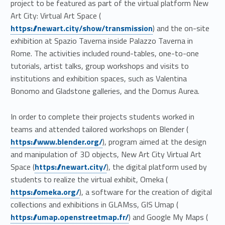
project to be featured as part of the virtual platform New
Link identifier #identifier__15478-10
Art City: Virtual Art Space (
https://newart.city/show/transmission
) and the on-site
exhibition at Spazio Taverna inside Palazzo Taverna in
Rome. The activities included round-tables, one-to-one
tutorials, artist talks, group workshops and visits to
institutions and exhibition spaces, such as Valentina
Bonomo and Gladstone galleries, and the Domus Aurea.
In order to complete their projects students worked in
Link identifier #identifier__128530-11
teams and attended tailored workshops on Blender (
https://www.blender.org/
), program aimed at the design
and manipulation of 3D objects, New Art City Virtual Art
Link identifier #identifier__171398-12
Space (
https://newart.city/
), the digital platform used by
Link identifier #identifier__98677-13
students to realize the virtual exhibit, Omeka (
https://omeka.org/
), a software for the creation of digital
Link identifier #identifier__187508-14
collections and exhibitions in GLAMss, GIS Umap (
Link identifier #identifier__62573-15
https://umap.openstreetmap.fr/
) and Google My Maps (