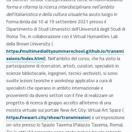
i
forma e riforma la ricerca interdisciplinare nell’ambito
dell’italianistica e della cultura visuale
ha avuto luogo in
o
forma ibrida dal 10 al 19 settembre 2021 presso il
n
Dipartimento di Studi Umanistici dell'Università degli Studi di
Roma Tre, in collaborazione con il Virtual Humanities Lab
i
Link identifier #identifier__14425-1
della Brown University (
https://multimedialitysummerschool.github.io/transmi
ssions/Index.html
). Nell’ambito del corso, che ha visto la
partecipazione di ricercatori, artisti, curatori, specialisti in
scienze bibliotecarie, ingegneri, tecnici-archivisti, si sono
svolte lezioni teoriche e workshop applicativi a cura di
specialisti che operano in ambito internazionale e
provenienti da diversi settori con il fine di realizzare un
progetto di ricerca di gruppo accolto all’interno di una
Link identifier #identifier__124879-2
mostra virtuale sul portale New Art City: Virtual Art Space (
https://newart.city/show/transmission
) e un’esposizione
on-site presso lo Spazio Taverna (Palazzo Taverna, Roma).