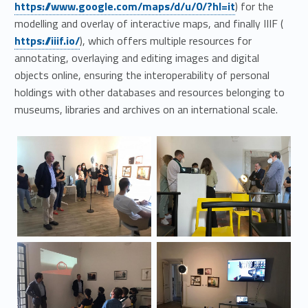
https://www.google.com/maps/d/u/0/?hl=it
) for the
Link identifier #identifier__42951-16
modelling and overlay of interactive maps, and finally IIIF (
https://iiif.io/
), which offers multiple resources for
annotating, overlaying and editing images and digital
objects online, ensuring the interoperability of personal
holdings with other databases and resources belonging to
museums, libraries and archives on an international scale.
Link identifier #identifier__114086-17
Link identifier #identifier__73803-18
Link identifier #identifier__21375-19
Link identifier #identifier__102989-20