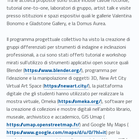
Tra le attività proposte sono state incluse tavole rotonde,
tutorial one-to-one, laboratori di gruppo, artist talk e visite
presso istituzioni e spazi espositivi quali le gallerie Valentina
Bonomo e Gladstone Gallery, e la Domus Aurea.
Il programma progettuale collettivo ha visto la creazione di
gruppi differenziati per strumenti di indagine e inclinazioni
professionali, a cui sono stati offerti tutorial e workshop
mirati sull’utilizzo di strumenti applicativi open source quali
Link identifier #identifier__68644-3
Blender (
https://www.blender.org/
), programma per
l’ideazione e la manipolazione di oggetti 3D, New Art City
Link identifier #identifier__122810-4
Virtual Art Space (
https://newart.city/
), la piattaforma
digitale che gli studenti hanno utilizzato per realizzare la
Link identifier #identifier__164656-5
mostra virtuale, Omeka (
https://omeka.org/
), software per
la creazione di collezioni e mostre digitali nell’ambito librario,
Link identifier #identifier__87223-6
museale, archivistico e accademico, GIS Umap (
Link identifier #identifier__198236-7
https://umap.openstreetmap.fr/
) and Google My Maps (
https://www.google.com/maps/d/u/0/?hl=it
) per la
Link identifier #identifier__21624-8