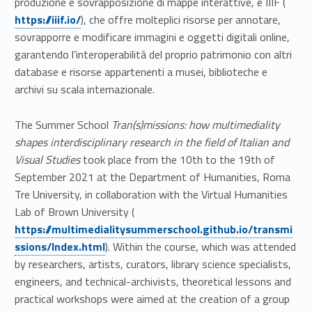
produzione e sovrapposizione di mappe interattive, e IIIF (
https://iiif.io/
), che offre molteplici risorse per annotare,
sovrapporre e modificare immagini e oggetti digitali online,
garantendo l’interoperabilità del proprio patrimonio con altri
database e risorse appartenenti a musei, biblioteche e
archivi su scala internazionale.
The Summer School
Tran(s)missions: how multimediality
shapes interdisciplinary research in the field of Italian and
Visual Studies
took place from the 10th to the 19th of
September 2021 at the Department of Humanities, Roma
Tre University, in collaboration with the Virtual Humanities
Link identifier #identifier__53995-9
Lab of Brown University (
https://multimedialitysummerschool.github.io/transmi
ssions/Index.html
). Within the course, which was attended
by researchers, artists, curators, library science specialists,
engineers, and technical-archivists, theoretical lessons and
practical workshops were aimed at the creation of a group