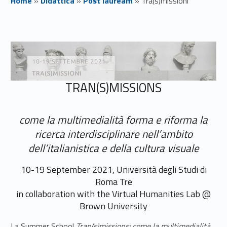
Home
»
Didattica
»
Post lauream
»
Tra(s)missioni
T
r
a
TRAN(S)MISSIONS
(
s
come la multimedialità forma e riforma la
)
ricerca interdisciplinare nell’ambito
dell’italianistica e della cultura visuale
m
10-19 September 2021, Università degli Studi di
i
Roma Tre
s
in collaboration with the Virtual Humanities Lab @
Brown University
s
La Summer School
Tran(s)missions: come la multimedialità