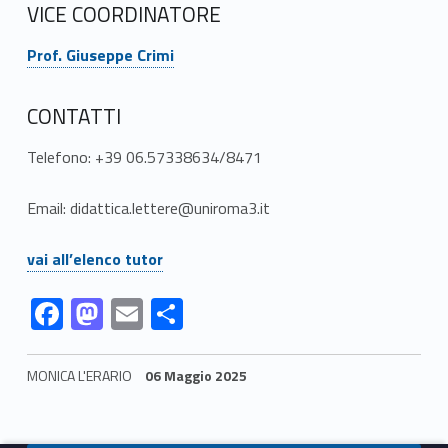
a
VICE COORDINATORE
–
Link identifier #identifier__113932-3
Prof. Giuseppe Crimi
D
CONTATTI
I
Telefono: +39 06.57338634/8471
L
2
Email: didattica.lettere@uniroma3.it
(
Link identifier #identifier__137664-4
vai all’elenco tutor
L
Link identifier #identifier__135997-5
Link identifier #identifier__190067-6
Link identifier #identifier__6231-7
Link identifier #identifier__158845-8
F
M
E
C
M
ac
as
m
o
-
e
to
ai
n
MONICA L'ERARIO
06 Maggio 2025
b
d
l
di
3
Skip back to navigation
o
o
vi