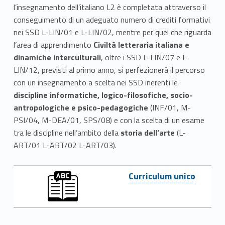
e
l’insegnamento dell’italiano L2 è completata attraverso il
conseguimento di un adeguato numero di crediti formativi
c
nei SSD L-LIN/01 e L-LIN/02, mentre per quel che riguarda
l’area di apprendimento
Civiltà letteraria italiana e
o
dinamiche interculturali
, oltre i SSD L-LIN/07 e L-
n
LIN/12, previsti al primo anno, si perfezionerà il percorso
con un insegnamento a scelta nei SSD inerenti le
d
discipline informatiche, logico-filosofiche, socio-
a
antropologiche e psico-pedagogiche
(INF/01, M-
PSI/04, M-DEA/01, SPS/08) e con la scelta di un esame
l
tra le discipline nell’ambito della
storia dell’arte
(L-
ART/01 L-ART/02 L-ART/03).
i
n
Link identifier #identifier__105593-2
Curriculum unico
g
u