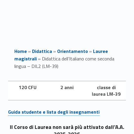
Home
»
Didattica
»
Orientamento
»
Lauree
magistrali
»
Didattica dell’Italiano come seconda
lingua – DIL2 (LM-39)
D
120 CFU
2 anni
classe di
laurea LM-39
i
d
Link identifier #identifier__66719-1
Guida studente e lista degli insegnamenti
a
Il Corso di Laurea non sarà più attivato dall’A.A.