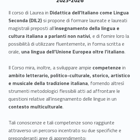
t
2025-2026
t
Il corso di Laurea in
Didattica dell’Italiano come Lingua
Seconda (DIL2)
si propone di formare laureate e laureati
i
magistrali preposti all’
insegnamento della lingua e
c
cultura italiana a parlanti non nativi
, e di fornire loro la
possibilità di utilizzare fluentemente, in forma scritta e
a
orale,
una lingua dell’Unione Europea oltre l’italiano
.
d
Il Corso mira, inoltre, a sviluppare ampie
competenze
in
e
ambito letterario, politico-culturale, storico, artistico
e musicale della tradizione italiana
, fornendo altresì
l
strumenti metodologici flessibili atti ad affrontare le
l
questioni relative all’insegnamento delle lingue in un
contesto multiculturale
.
’
I
Tali conoscenze e tali competenze sono raggiunte
attraverso un percorso incentrato su due specifiche e
t
preponderanti aree di apprendimento: