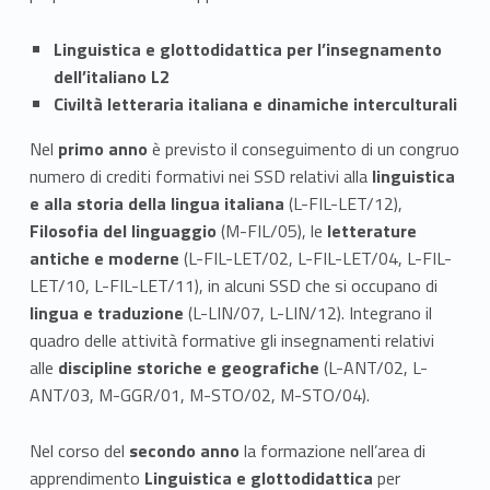
a
Linguistica e glottodidattica per l’insegnamento
l
dell’italiano L2
Civiltà letteraria italiana e dinamiche interculturali
i
Nel
primo anno
è previsto il conseguimento di un congruo
a
numero di crediti formativi nei SSD relativi alla
linguistica
n
e alla storia della lingua italiana
(L-FIL-LET/12),
Filosofia del linguaggio
(M-FIL/05), le
letterature
o
antiche e moderne
(L-FIL-LET/02, L-FIL-LET/04, L-FIL-
c
LET/10, L-FIL-LET/11), in alcuni SSD che si occupano di
lingua e traduzione
(L-LIN/07, L-LIN/12). Integrano il
o
quadro delle attività formative gli insegnamenti relativi
alle
discipline storiche e geografiche
(L-ANT/02, L-
m
ANT/03, M-GGR/01, M-STO/02, M-STO/04).
e
Nel corso del
secondo anno
la formazione nell’area di
s
apprendimento
Linguistica e glottodidattica
per