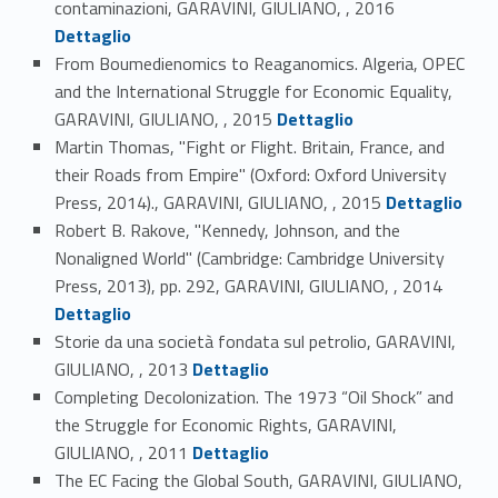
contaminazioni, GARAVINI, GIULIANO, , 2016
Dettaglio
From Boumedienomics to Reaganomics. Algeria, OPEC
and the International Struggle for Economic Equality,
Link identifier #identifier_person_77318-9
GARAVINI, GIULIANO, , 2015
Dettaglio
Martin Thomas, "Fight or Flight. Britain, France, and
their Roads from Empire" (Oxford: Oxford University
Link identifier #identifier_person_155871-10
Press, 2014)., GARAVINI, GIULIANO, , 2015
Dettaglio
Robert B. Rakove, "Kennedy, Johnson, and the
Nonaligned World" (Cambridge: Cambridge University
Link identifier #identifier_person_3581-11
Press, 2013), pp. 292, GARAVINI, GIULIANO, , 2014
Dettaglio
Storie da una società fondata sul petrolio, GARAVINI,
Link identifier #identifier_person_159889-12
GIULIANO, , 2013
Dettaglio
Completing Decolonization. The 1973 “Oil Shock” and
the Struggle for Economic Rights, GARAVINI,
Link identifier #identifier_person_143279-13
GIULIANO, , 2011
Dettaglio
The EC Facing the Global South, GARAVINI, GIULIANO,