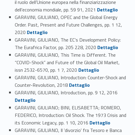
il ruolo dell’Unione europea nella finanziarizzazione
Link identifier #identifier_person_114728-37
dell’economia mondiale, pp. 59 91, 2021
Dettaglio
GARAVINI, GIULIANO, OPEC and the Global Energy
Order. Past, Present and Future Challenges, pp. 1 12,
Link identifier #identifier_person_146910-38
2020
Dettaglio
GARAVINI, GIULIANO, The EC’s Development Policy:
Link identifier #identifier_person_8324-39
The Eurafrica Factor, pp. 205 228, 2020
Dettaglio
GARAVINI, GIULIANO, This Time is Different. The
“COVID-Shock” and Future of the Global Oil Market,
Link identifier #identifier_person_77985-40
issn 2532-6570, pp. 1 7, 2020
Dettaglio
GARAVINI, GIULIANO, Introduction: Counter-Shock and
Link identifier #identifier_person_8792-41
Counter-Revolution, 2018
Dettaglio
Link identifier #identifier_person_144677-42
GARAVINI, GIULIANO, Introduction, pp. 9 12, 2016
Dettaglio
GARAVINI, GIULIANO; BINI, ELISABETTA; ROMERO,
FEDERICO, Introduction: Oil Shock. The 1973 Crisis and
Link identifier #identifier_person_108260-43
its Economic Legacy, pp. 1 10, 2016
Dettaglio
GARAVINI, GIULIANO, Il 'divorzio' fra Tesoro e Banca