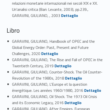
relazioni monetarie internazionali nei secoli XIX e XX.
Un'analisi critica (Bari: Levante, 2003), pp.239.,
Link identifier #identifier_person_48083-26
GARAVINI, GIULIANO, , 2003
Dettaglio
Libro
GARAVINI, GIULIANO, Handbook of OPEC and the
Global Energy Order: Past, Present and Future
Link identifier #identifier_person_155270-27
Challenges, 2020
Dettaglio
GARAVINI, GIULIANO, The Rise and Fall of OPEC in the
Link identifier #identifier_person_5839-28
Twentieth Century, 2019
Dettaglio
GARAVINI, GIULIANO, Counter-Shock. The Oil Counter-
Link identifier #identifier_person_23147-29
Revolution of the 1980s, 2018
Dettaglio
GARAVINI, GIULIANO, L'Europe et la question
Link identifier #identifier_person_7274-30
énergétique. Les années 1960/1980, 2016
Dettaglio
GARAVINI, GIULIANO, Oil Shock. The 1973 Oil Crisis
Link identifier #identifier_person_170085-31
and its Economic Legacy, 2016
Dettaglio
GARAVINI, GIULIANO, After Empires. European