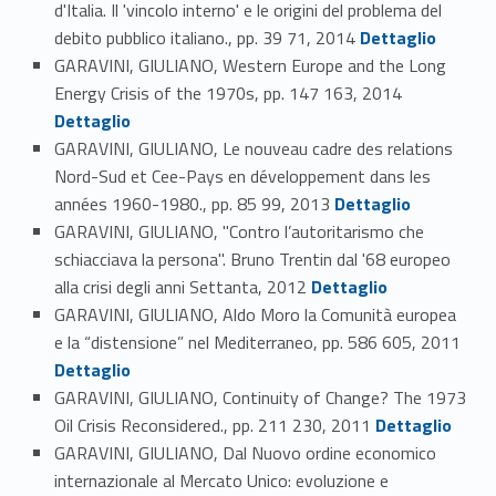
d'Italia. Il 'vincolo interno' e le origini del problema del
Link identifier #identifier_person_85251-44
debito pubblico italiano., pp. 39 71, 2014
Dettaglio
GARAVINI, GIULIANO, Western Europe and the Long
Link identifier #identifier_person_177621-45
Energy Crisis of the 1970s, pp. 147 163, 2014
Dettaglio
GARAVINI, GIULIANO, Le nouveau cadre des relations
Nord-Sud et Cee-Pays en développement dans les
Link identifier #identifier_person_195240-46
années 1960-1980., pp. 85 99, 2013
Dettaglio
GARAVINI, GIULIANO, "Contro l’autoritarismo che
schiacciava la persona". Bruno Trentin dal '68 europeo
Link identifier #identifier_person_13229-47
alla crisi degli anni Settanta, 2012
Dettaglio
GARAVINI, GIULIANO, Aldo Moro la Comunità europea
Link identifier #identifier_person_162679-48
e la “distensione” nel Mediterraneo, pp. 586 605, 2011
Dettaglio
GARAVINI, GIULIANO, Continuity of Change? The 1973
Link identifier #identifier_person_128060-49
Oil Crisis Reconsidered., pp. 211 230, 2011
Dettaglio
GARAVINI, GIULIANO, Dal Nuovo ordine economico
internazionale al Mercato Unico: evoluzione e