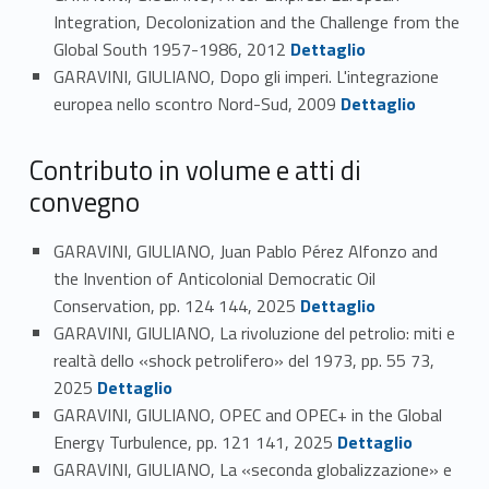
Integration, Decolonization and the Challenge from the
Link identifier #identifier_person_39203-32
Global South 1957-1986, 2012
Dettaglio
GARAVINI, GIULIANO, Dopo gli imperi. L'integrazione
Link identifier #identifier_person_132491-33
europea nello scontro Nord-Sud, 2009
Dettaglio
Contributo in volume e atti di
convegno
GARAVINI, GIULIANO, Juan Pablo Pérez Alfonzo and
the Invention of Anticolonial Democratic Oil
Link identifier #identifier_person_180525-34
Conservation, pp. 124 144, 2025
Dettaglio
GARAVINI, GIULIANO, La rivoluzione del petrolio: miti e
realtà dello «shock petrolifero» del 1973, pp. 55 73,
Link identifier #identifier_person_17563-35
2025
Dettaglio
GARAVINI, GIULIANO, OPEC and OPEC+ in the Global
Link identifier #identifier_person_75925-36
Energy Turbulence, pp. 121 141, 2025
Dettaglio
GARAVINI, GIULIANO, La «seconda globalizzazione» e