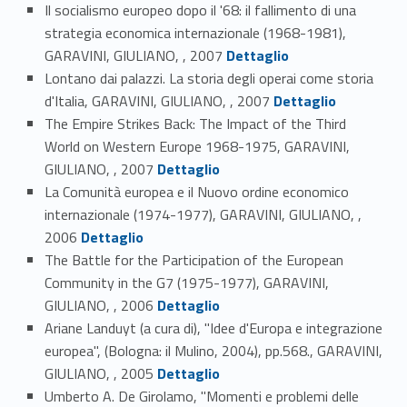
Il socialismo europeo dopo il '68: il fallimento di una
strategia economica internazionale (1968-1981),
Link identifier #identifier_person_701-20
GARAVINI, GIULIANO, , 2007
Dettaglio
Lontano dai palazzi. La storia degli operai come storia
Link identifier #identifier_person_52622-21
d'Italia, GARAVINI, GIULIANO, , 2007
Dettaglio
The Empire Strikes Back: The Impact of the Third
World on Western Europe 1968-1975, GARAVINI,
Link identifier #identifier_person_91227-22
GIULIANO, , 2007
Dettaglio
La Comunità europea e il Nuovo ordine economico
internazionale (1974-1977), GARAVINI, GIULIANO, ,
Link identifier #identifier_person_29702-23
2006
Dettaglio
The Battle for the Participation of the European
Community in the G7 (1975-1977), GARAVINI,
Link identifier #identifier_person_168754-24
GIULIANO, , 2006
Dettaglio
Ariane Landuyt (a cura di), "Idee d'Europa e integrazione
europea", (Bologna: il Mulino, 2004), pp.568., GARAVINI,
Link identifier #identifier_person_76676-25
GIULIANO, , 2005
Dettaglio
Umberto A. De Girolamo, "Momenti e problemi delle