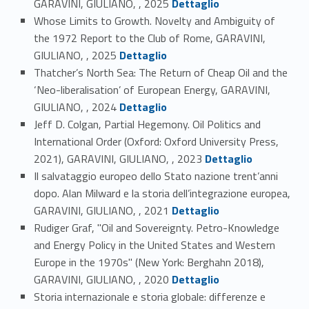
GARAVINI, GIULIANO, , 2025
Dettaglio
Whose Limits to Growth. Novelty and Ambiguity of
the 1972 Report to the Club of Rome, GARAVINI,
Link identifier #identifier_person_135185-3
GIULIANO, , 2025
Dettaglio
Thatcher’s North Sea: The Return of Cheap Oil and the
‘Neo-liberalisation’ of European Energy, GARAVINI,
Link identifier #identifier_person_77416-4
GIULIANO, , 2024
Dettaglio
Jeff D. Colgan, Partial Hegemony. Oil Politics and
International Order (Oxford: Oxford University Press,
Link identifier #identifier_person_102636-5
2021), GARAVINI, GIULIANO, , 2023
Dettaglio
Il salvataggio europeo dello Stato nazione trent’anni
dopo. Alan Milward e la storia dell’integrazione europea,
Link identifier #identifier_person_116634-6
GARAVINI, GIULIANO, , 2021
Dettaglio
Rudiger Graf, "Oil and Sovereignty. Petro-Knowledge
and Energy Policy in the United States and Western
Europe in the 1970s" (New York: Berghahn 2018),
Link identifier #identifier_person_43277-7
GARAVINI, GIULIANO, , 2020
Dettaglio
Storia internazionale e storia globale: differenze e
Link identifier #identifier_person_92167-8