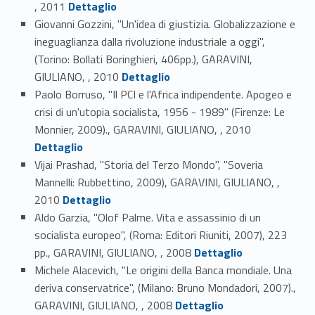
Link identifier #identifier_person_64367-14
, 2011
Dettaglio
Giovanni Gozzini, "Un'idea di giustizia. Globalizzazione e
ineguaglianza dalla rivoluzione industriale a oggi",
(Torino: Bollati Boringhieri, 406pp.), GARAVINI,
Link identifier #identifier_person_172954-15
GIULIANO, , 2010
Dettaglio
Paolo Borruso, "Il PCI e l'Africa indipendente. Apogeo e
crisi di un'utopia socialista, 1956 - 1989" (Firenze: Le
Link identifier #identifier_person_155158-16
Monnier, 2009)., GARAVINI, GIULIANO, , 2010
Dettaglio
Vijai Prashad, "Storia del Terzo Mondo", "Soveria
Mannelli: Rubbettino, 2009), GARAVINI, GIULIANO, ,
Link identifier #identifier_person_29375-17
2010
Dettaglio
Aldo Garzia, "Olof Palme. Vita e assassinio di un
socialista europeo", (Roma: Editori Riuniti, 2007), 223
Link identifier #identifier_person_153621-18
pp., GARAVINI, GIULIANO, , 2008
Dettaglio
Michele Alacevich, "Le origini della Banca mondiale. Una
deriva conservatrice", (Milano: Bruno Mondadori, 2007).,
Link identifier #identifier_person_186958-19
GARAVINI, GIULIANO, , 2008
Dettaglio