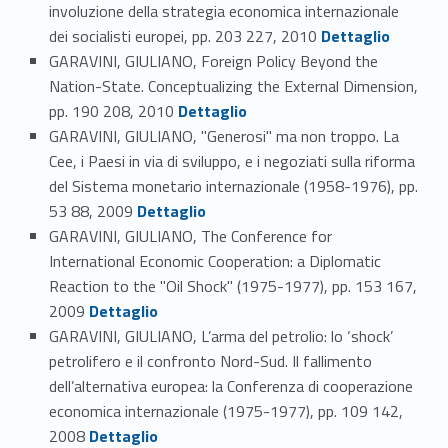
involuzione della strategia economica internazionale
Link identifier #identifier_person_80704-50
dei socialisti europei, pp. 203 227, 2010
Dettaglio
GARAVINI, GIULIANO, Foreign Policy Beyond the
Nation-State. Conceptualizing the External Dimension,
Link identifier #identifier_person_57790-51
pp. 190 208, 2010
Dettaglio
GARAVINI, GIULIANO, "Generosi" ma non troppo. La
Cee, i Paesi in via di sviluppo, e i negoziati sulla riforma
del Sistema monetario internazionale (1958-1976), pp.
Link identifier #identifier_person_17541-52
53 88, 2009
Dettaglio
GARAVINI, GIULIANO, The Conference for
International Economic Cooperation: a Diplomatic
Reaction to the "Oil Shock" (1975-1977), pp. 153 167,
Link identifier #identifier_person_8792-53
2009
Dettaglio
GARAVINI, GIULIANO, L’arma del petrolio: lo ‘shock’
petrolifero e il confronto Nord-Sud. Il fallimento
dell’alternativa europea: la Conferenza di cooperazione
economica internazionale (1975-1977), pp. 109 142,
Link identifier #identifier_person_137585-54
2008
Dettaglio