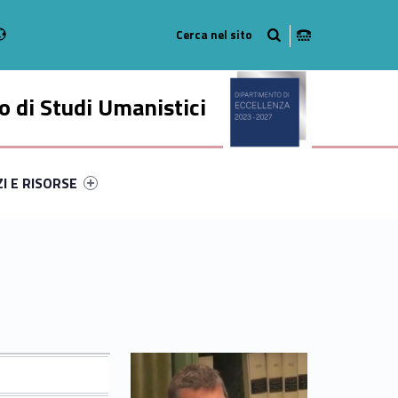
Radio
stagram
n on Youtube
 di Studi Umanistici
ry-77651-49
ntifier #link-menu-primary-90823-56
ZI E RISORSE