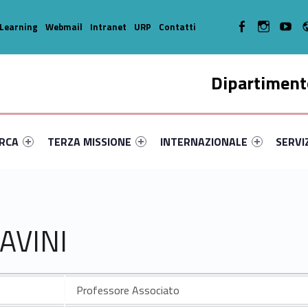
WebMan on Facebook
WebMan on In
WebMa
Learning
Webmail
Intranet
URP
Contatti
Dipartimento
enu-primary-83042-14
dentifier #link-menu-primary-69668-35
Link identifier #link-menu-primary-68885-45
Link identifier #link-menu-prima
Link ide
ERCA
TERZA MISSIONE
INTERNAZIONALE
SERVI
AVINI
Professore Associato