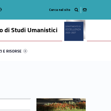
Radio
stagram
n on Youtube
 di Studi Umanistici
ry-94262-49
ntifier #link-menu-primary-89327-56
ZI E RISORSE