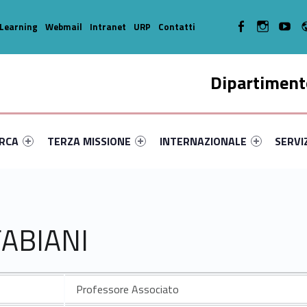
WebMan on Facebook
WebMan on In
WebMa
Learning
Webmail
Intranet
URP
Contatti
Dipartimento
enu-primary-42971-14
dentifier #link-menu-primary-33012-35
Link identifier #link-menu-primary-46768-45
Link identifier #link-menu-prima
Link ide
ERCA
TERZA MISSIONE
INTERNAZIONALE
SERVI
FABIANI
Professore Associato