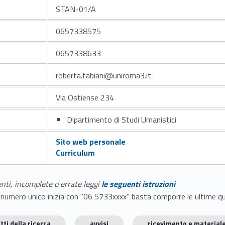
STAN-01/A
0657338575
0657338633
roberta.fabiani@uniroma3.it
Via Ostiense 234
Dipartimento di Studi Umanistici
Sito web personale
Curriculum
enti, incomplete o errate leggi
le seguenti istruzioni
E il numero unico inizia con "06 5733xxxx" basta comporre le ultime 
tti della ricerca
avvisi
ricevimento e materiale