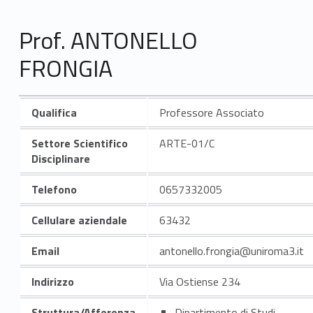
Prof. ANTONELLO
FRONGIA
Qualifica
Professore Associato
Settore Scientifico
ARTE-01/C
Disciplinare
Telefono
0657332005
Cellulare aziendale
63432
Email
antonello.frongia@uniroma3.it
Indirizzo
Via Ostiense 234
Struttura/Afferenza
Dipartimento di Studi