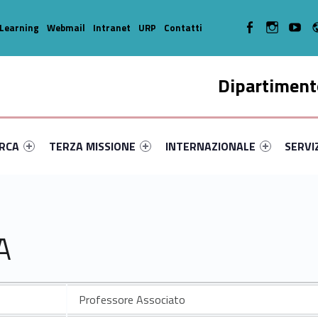
WebMan on Facebook
WebMan on In
WebMa
Learning
Webmail
Intranet
URP
Contatti
Dipartimento
enu-primary-73680-14
dentifier #link-menu-primary-63211-35
Link identifier #link-menu-primary-60726-45
Link identifier #link-menu-prima
Link ide
ERCA
TERZA MISSIONE
INTERNAZIONALE
SERVI
A
Professore Associato