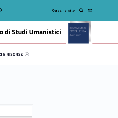
Radio
stagram
n on Youtube
 di Studi Umanistici
ry-22092-49
ntifier #link-menu-primary-218-56
ZI E RISORSE