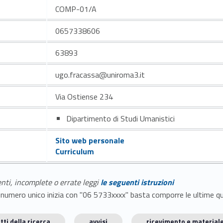
COMP-01/A
0657338606
63893
ugo.fracassa@uniroma3.it
Via Ostiense 234
Dipartimento di Studi Umanistici
Sito web personale
Curriculum
enti, incomplete o errate leggi
le seguenti istruzioni
E il numero unico inizia con "06 5733xxxx" basta comporre le ultime 
tti della ricerca
avvisi
ricevimento e materiale