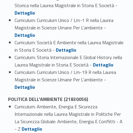
Link identifier #identifier_person_117700-4
Storica nella Laurea Magistrale in Storia E Società -
Dettaglio
Curriculum: Curriculum Unico / Lm-1 R nella Laurea
Link identifier #identifier_person_126219-5
Magistrale in Scienze Umane Per L'ambiente -
Dettaglio
Curriculum: Società E Ambiente nella Laurea Magistrale
Link identifier #identifier_person_161615-6
in Storia E Società -
Dettaglio
Curriculum: Storia Internazionale E Global History nella
Link identifier #identifier_person_179225-7
Laurea Magistrale in Storia E Società -
Dettaglio
Curriculum: Curriculum Unico / Lm-19 R nella Laurea
Link identifier #identifier_person_15665-8
Magistrale in Scienze Umane Per L'ambiente -
Dettaglio
POLITICA DELL'AMBIENTE (21830056)
Curriculum: Ambiente, Energia E Sicurezza
Internazionale nella Laurea Magistrale in Politiche Per
La Sicurezza Globale: Ambiente, Energia E Conflitti - A
Link identifier #identifier_person_866-1
- Z
Dettaglio