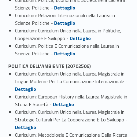
Link identifier #identifier_person_15306-2
Scienze Politiche -
Dettaglio
Curriculum: Relazioni Internazionali nella Laurea in
Link identifier #identifier_person_61503-3
Scienze Politiche -
Dettaglio
Curriculum: Curriculum Unico nella Laurea in Politiche,
Link identifier #identifier_person_42372-4
Cooperazione E Sviluppo -
Dettaglio
Curriculum: Politica E Comunicazione nella Laurea in
Link identifier #identifier_person_10273-5
Scienze Politiche -
Dettaglio
POLITICA DELL'AMBIENTE (20702506)
Curriculum: Curriculum Unico nella Laurea Magistrale in
Link identifier #identifier_person_77011-1
Lingue Moderne Per La Comunicazione Internazionale -
Dettaglio
Curriculum: European History nella Laurea Magistrale in
Link identifier #identifier_person_34371-2
Storia E Società -
Dettaglio
Curriculum: Curriculum Unico nella Laurea Magistrale in
Link identifier #identifier_person_143465-3
Strategie Culturali Per La Cooperazione E Lo Sviluppo -
Dettaglio
Curriculum: Metodologie E Comunicazione Della Ricerca