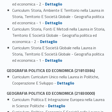
Link identifier #identifier_person_122871-6
ed economica - 2 -
Dettaglio
Curriculum: Storia, Ambiente E Territorio nella Laurea in
Storia, Territorio E Società Globale - Geografia politica
Link identifier #identifier_person_38297-7
ed economica - 1 -
Dettaglio
Curriculum: Storia, Fonti E Metodi nella Laurea in Storia,
Territorio E Società Globale - Geografia politica ed
Link identifier #identifier_person_39098-8
economica - 2 -
Dettaglio
Curriculum: Storia E Società Globale nella Laurea in
Storia, Territorio E Società Globale - Geografia politica
Link identifier #identifier_person_55433-9
ed economica - 1 -
Dettaglio
GEOGRAFIA POLITICA ED ECONOMICA (21810384)
Curriculum: Curriculum Unico nella Laurea in Politiche,
Link identifier #identifier_person_54359-1
Cooperazione E Sviluppo -
Dettaglio
GEOGRAFIA POLITICA ED ECONOMICA (21830000)
Curriculum: Politica E Integrazione Europea nella Laurea
Link identifier #identifier_person_81816-1
in Scienze Politiche -
Dettaglio
Curriculum: Politica, Economia E Società nella Laurea in