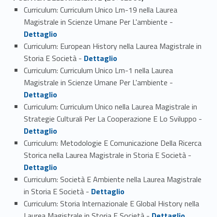
Curriculum: Curriculum Unico Lm-19 nella Laurea
Link identifier #identifier_person_82354-1
Magistrale in Scienze Umane Per L'ambiente -
Dettaglio
Curriculum: European History nella Laurea Magistrale in
Link identifier #identifier_person_194594-2
Storia E Società -
Dettaglio
Curriculum: Curriculum Unico Lm-1 nella Laurea
Link identifier #identifier_person_55797-3
Magistrale in Scienze Umane Per L'ambiente -
Dettaglio
Curriculum: Curriculum Unico nella Laurea Magistrale in
Link identifier #identifier_person_180689-4
Strategie Culturali Per La Cooperazione E Lo Sviluppo -
Dettaglio
Curriculum: Metodologie E Comunicazione Della Ricerca
Link identifier #identifier_person_162598-5
Storica nella Laurea Magistrale in Storia E Società -
Dettaglio
Curriculum: Società E Ambiente nella Laurea Magistrale
Link identifier #identifier_person_187101-6
in Storia E Società -
Dettaglio
Curriculum: Storia Internazionale E Global History nella
Link identifier #identifier_person_59682-7
Laurea Magistrale in Storia E Società -
Dettaglio