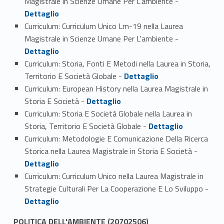
Magistrale in Scienze Umane Per L'ambiente -
Dettaglio
Curriculum: Curriculum Unico Lm-19 nella Laurea
Link identifier #identifier_person_155249-5
Magistrale in Scienze Umane Per L'ambiente -
Dettaglio
Curriculum: Storia, Fonti E Metodi nella Laurea in Storia,
Link identifier #identifier_person_21792-6
Territorio E Società Globale -
Dettaglio
Curriculum: European History nella Laurea Magistrale in
Link identifier #identifier_person_181304-7
Storia E Società -
Dettaglio
Curriculum: Storia E Società Globale nella Laurea in
Link identifier #identifier_person_102365-8
Storia, Territorio E Società Globale -
Dettaglio
Curriculum: Metodologie E Comunicazione Della Ricerca
Link identifier #identifier_person_154363-9
Storica nella Laurea Magistrale in Storia E Società -
Dettaglio
Curriculum: Curriculum Unico nella Laurea Magistrale in
Link identifier #identifier_person_160600-10
Strategie Culturali Per La Cooperazione E Lo Sviluppo -
Dettaglio
POLITICA DELL'AMBIENTE (20702506)