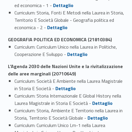
Link identifier #identifier_person_164331-5
ed economica - 1 -
Dettaglio
Curriculum: Storia, Fonti E Metodi nella Laurea in Storia,
Territorio E Società Globale - Geografia politica ed
Link identifier #identifier_person_117655-6
economica - 2 -
Dettaglio
GEOGRAFIA POLITICA ED ECONOMICA (21810384)
Curriculum: Curriculum Unico nella Laurea in Politiche,
Link identifier #identifier_person_152209-1
Cooperazione E Sviluppo -
Dettaglio
L’Agenda 2030 delle Nazioni Unite e la rivitalizzazione
delle aree marginali (20710649)
Curriculum: Società E Ambiente nella Laurea Magistrale
Link identifier #identifier_person_134868-1
in Storia E Società -
Dettaglio
Curriculum: Storia Internazionale E Global History nella
Link identifier #identifier_person_148803-2
Laurea Magistrale in Storia E Società -
Dettaglio
Curriculum: Storia, Ambiente E Territorio nella Laurea in
Link identifier #identifier_person_45552-3
Storia, Territorio E Società Globale -
Dettaglio
Curriculum: Curriculum Unico Lm-1 nella Laurea
Link identifier #identifier_person_119532-4