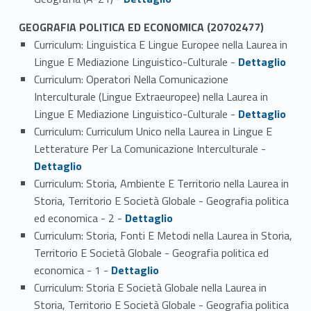
GEOGRAFIA POLITICA ED ECONOMICA (20702477)
Curriculum: Linguistica E Lingue Europee nella Laurea in
Link identifier #identifier_person_148419-1
Lingue E Mediazione Linguistico-Culturale -
Dettaglio
Curriculum: Operatori Nella Comunicazione
Interculturale (Lingue Extraeuropee) nella Laurea in
Link identifier #identifier_person_192741-2
Lingue E Mediazione Linguistico-Culturale -
Dettaglio
Curriculum: Curriculum Unico nella Laurea in Lingue E
Link identifier #identifier_person_36283-3
Letterature Per La Comunicazione Interculturale -
Dettaglio
Curriculum: Storia, Ambiente E Territorio nella Laurea in
Storia, Territorio E Società Globale - Geografia politica
Link identifier #identifier_person_141971-4
ed economica - 2 -
Dettaglio
Curriculum: Storia, Fonti E Metodi nella Laurea in Storia,
Territorio E Società Globale - Geografia politica ed
Link identifier #identifier_person_195550-5
economica - 1 -
Dettaglio
Curriculum: Storia E Società Globale nella Laurea in
Storia, Territorio E Società Globale - Geografia politica