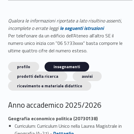
Qualora le informazioni riportate a lato risultino assenti,
incomplete o errate leggi
le seguenti istruzioni
Per telefonare da un edificio dell'Ateneo all'altro SE il
numero unico inizia con "06 5733xxxx" basta comporre le
ultime quattro cifre del numero esteso.
profilo
insegnamenti
prodotti della ricerca
avvisi
ricevimento e materiale didattico
Anno accademico 2025/2026
Geografia economico politica (20730138)
Curriculum: Curriculum Unico nella Laurea Magistrale in
Link identifier #identifier_person_147818-1
Geografia (A-21) -
Dettaglio