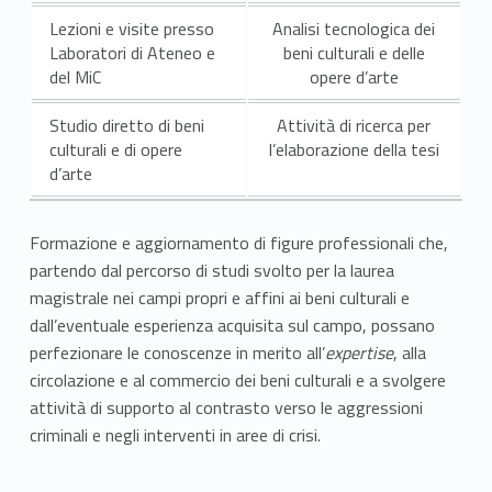
v
Lezioni e visite presso
Analisi tecnologica dei
Laboratori di Ateneo e
beni culturali e delle
i
del MiC
opere d’arte
t
Studio diretto di beni
Attività di ricerca per
à
culturali e di opere
l’elaborazione della tesi
d’arte
,
o
Formazione e aggiornamento di figure professionali che,
partendo dal percorso di studi svolto per la laurea
b
magistrale nei campi propri e affini ai beni culturali e
i
dall’eventuale esperienza acquisita sul campo, possano
perfezionare le conoscenze in merito all’
expertise
, alla
e
circolazione e al commercio dei beni culturali e a svolgere
attività di supporto al contrasto verso le aggressioni
t
criminali e negli interventi in aree di crisi.
t