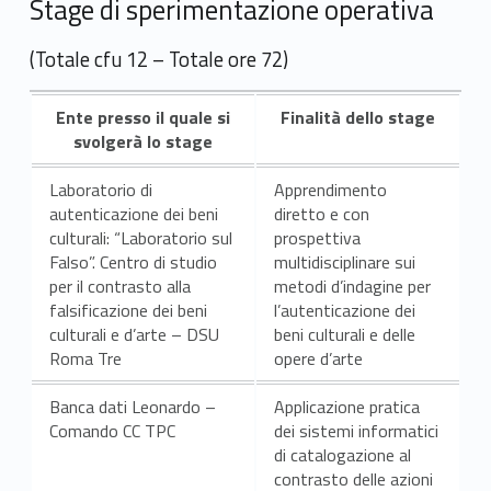
Stage di sperimentazione operativa
i
v
(Totale cfu 12 – Totale ore 72)
i
Ente presso il quale si
Finalità dello stage
f
svolgerà lo stage
o
Laboratorio di
Apprendimento
autenticazione dei beni
diretto e con
r
culturali: “Laboratorio sul
prospettiva
Falso”. Centro di studio
multidisciplinare sui
m
per il contrasto alla
metodi d’indagine per
falsificazione dei beni
l’autenticazione dei
a
culturali e d’arte – DSU
beni culturali e delle
t
Roma Tre
opere d’arte
i
Banca dati Leonardo –
Applicazione pratica
Comando CC TPC
dei sistemi informatici
v
di catalogazione al
contrasto delle azioni