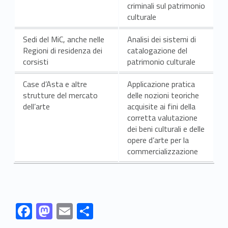
i
criminali sul patrimonio
culturale
e
Sedi del MiC, anche nelle
Analisi dei sistemi di
s
Regioni di residenza dei
catalogazione del
t
corsisti
patrimonio culturale
a
Case d’Asta e altre
Applicazione pratica
strutture del mercato
delle nozioni teoriche
g
dell’arte
acquisite ai fini della
corretta valutazione
e
dei beni culturali e delle
opere d’arte per la
commercializzazione
Link identifier #identifier__187917-1
Link identifier #identifier__162700-2
Link identifier #identifier__49039-3
Link identifier #identifier__65616-4
F
M
E
C
ac
as
m
o