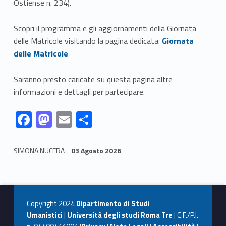
Ostiense n. 234).
t
a
Scopri il programma e gli aggiornamenti della Giornata
Link identifier #identifier__8505-1
delle Matricole visitando la pagina dedicata:
Giornata
d
delle Matricole
e
Saranno presto caricate su questa pagina altre
l
informazioni e dettagli per partecipare.
l
Link identifier #identifier__133883-2
Link identifier #identifier__137044-3
Link identifier #identifier__130927-4
Link identifier #identifier__125415-5
F
M
E
C
e
ac
as
m
o
e
to
ai
n
m
SIMONA NUCERA
03 Agosto 2026
b
d
l
di
Skip back to navigation
a
o
o
vi
t
o
n
di
Copyright 2024
Dipartimento di Studi
r
k
Umanistici
|
Università degli studi Roma Tre
| C.F./P.I.