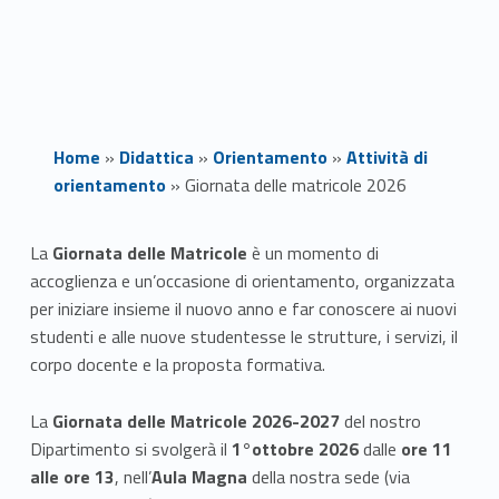
Home
»
Didattica
»
Orientamento
»
Attività di
orientamento
»
Giornata delle matricole 2026
G
La
Giornata delle Matricole
è un momento di
accoglienza e un’occasione di orientamento, organizzata
i
per iniziare insieme il nuovo anno e far conoscere ai nuovi
o
studenti e alle nuove studentesse le strutture, i servizi, il
corpo docente e la proposta formativa.
r
La
Giornata delle Matricole 2026-2027
del nostro
n
Dipartimento si svolgerà il
1°ottobre 2026
dalle
ore 11
a
alle ore 13
, nell’
Aula Magna
della nostra sede (via