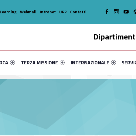
WebMan on Facebook
WebMan on In
WebMa
Learning
Webmail
Intranet
URP
Contatti
Dipartimento
enu-primary-40290-14
dentifier #link-menu-primary-43564-35
Link identifier #link-menu-primary-81168-45
Link identifier #link-menu-prima
Link ide
ERCA
TERZA MISSIONE
INTERNAZIONALE
SERVI