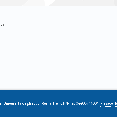
ova
i
|
Università degli studi Roma Tre
| C.F./P.I. n. 04400441004 |
Privacy
|
N