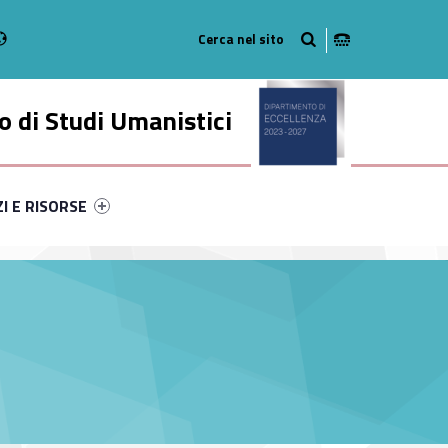
Radio
stagram
n on Youtube
 di Studi Umanistici
ry-25183-49
ntifier #link-menu-primary-46800-56
ZI E RISORSE