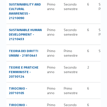
SUSTAINABILITY AND
Primo
Secondo
6
SECS
CULTURAL
anno
semestre
P/08
AWARENESS -
21210090
SUSTAINABLE HUMAN
Primo
Secondo
6
SECS
DEVELOPMENT -
anno
semestre
P/02
21210453
TEORIA DEI DIRITTI
Primo
Primo
6
SPS/
UMANI - 21810441
anno
semestre
TEORIE E PRATICHE
Primo
Secondo
2
FEMMINISTE -
anno
semestre
20730124
TIROCINIO -
Primo
Primo
6
20710105
anno
semestre
TIROCINIO -
Primo
Secondo
6