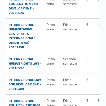
COOPERATION AND
anno
semestre
DEVELOPMENT -
20730024
INTERNATIONAL
Primo
Primo
6
IUS/1
HUMANITARIAN
anno
semestre
LAW(DIRITTO
INTERNAZIONALE
UMANITARIO) -
20101158
INTERNATIONAL
Primo
Secondo
6
IUS/1
HUMAN RIGHTS LAW -
anno
semestre
20110592
INTERNATIONAL LAW
Primo
Primo
6
IUS/1
AND DEVELOPMENT -
anno
semestre
21810489
INTERNATIONAL
Primo
Primo
6
SPS/
POLITICS - 21810491
anno
semestre