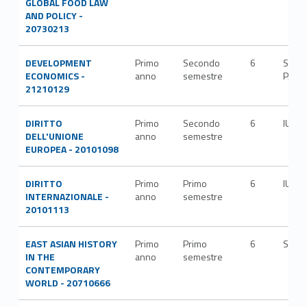
GLOBAL FOOD LAW
AND POLICY -
20730213
DEVELOPMENT
Primo
Secondo
6
SECS
ECONOMICS -
anno
semestre
P/02
21210129
DIRITTO
Primo
Secondo
6
IUS/1
DELL'UNIONE
anno
semestre
EUROPEA - 20101098
DIRITTO
Primo
Primo
6
IUS/1
INTERNAZIONALE -
anno
semestre
20101113
EAST ASIAN HISTORY
Primo
Primo
6
SPS/
IN THE
anno
semestre
CONTEMPORARY
WORLD - 20710666