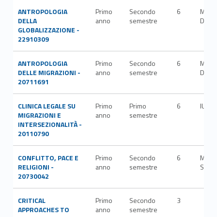
ANTROPOLOGIA
Primo
Secondo
6
M-
DELLA
anno
semestre
DEA/
GLOBALIZZAZIONE -
22910309
ANTROPOLOGIA
Primo
Secondo
6
M-
DELLE MIGRAZIONI -
anno
semestre
DEA/
20711691
CLINICA LEGALE SU
Primo
Primo
6
IUS/2
MIGRAZIONI E
anno
semestre
INTERSEZIONALITÀ -
20110790
CONFLITTO, PACE E
Primo
Secondo
6
M-
RELIGIONI -
anno
semestre
STO/
20730042
CRITICAL
Primo
Secondo
3
APPROACHES TO
anno
semestre