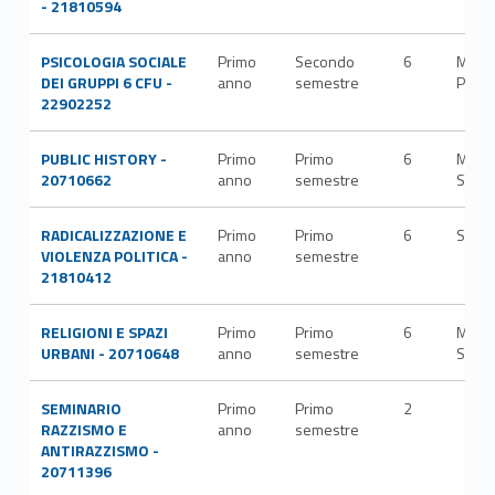
- 21810594
PSICOLOGIA SOCIALE
Primo
Secondo
6
M-
DEI GRUPPI 6 CFU -
anno
semestre
PSI/0
22902252
PUBLIC HISTORY -
Primo
Primo
6
M-
20710662
anno
semestre
STO/
RADICALIZZAZIONE E
Primo
Primo
6
SPS/
VIOLENZA POLITICA -
anno
semestre
21810412
RELIGIONI E SPAZI
Primo
Primo
6
M-
URBANI - 20710648
anno
semestre
STO/
SEMINARIO
Primo
Primo
2
RAZZISMO E
anno
semestre
ANTIRAZZISMO -
20711396