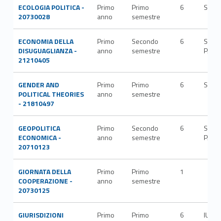
ECOLOGIA POLITICA -
Primo
Primo
6
SPS/
20730028
anno
semestre
ECONOMIA DELLA
Primo
Secondo
6
SECS
DISUGUAGLIANZA -
anno
semestre
P/02
21210405
GENDER AND
Primo
Primo
6
SPS/
POLITICAL THEORIES
anno
semestre
- 21810497
GEOPOLITICA
Primo
Secondo
6
SECS
ECONOMICA -
anno
semestre
P/12
20710123
GIORNATA DELLA
Primo
Primo
1
COOPERAZIONE -
anno
semestre
20730125
GIURISDIZIONI
Primo
Primo
6
IUS/1