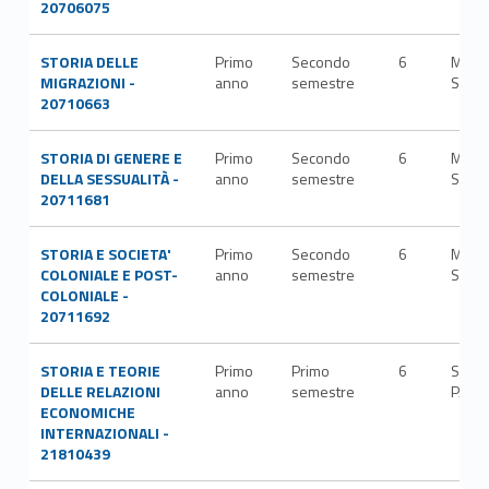
20706075
STORIA DELLE
Primo
Secondo
6
M-
MIGRAZIONI -
anno
semestre
STO/
20710663
STORIA DI GENERE E
Primo
Secondo
6
M-
DELLA SESSUALITÀ -
anno
semestre
STO/
20711681
STORIA E SOCIETA'
Primo
Secondo
6
M-
COLONIALE E POST-
anno
semestre
STO/
COLONIALE -
20711692
STORIA E TEORIE
Primo
Primo
6
SECS
DELLE RELAZIONI
anno
semestre
P/04
ECONOMICHE
INTERNAZIONALI -
21810439