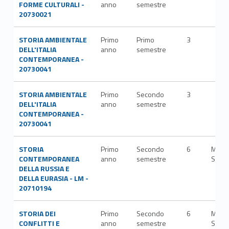
FORME CULTURALI -
anno
semestre
20730021
STORIA AMBIENTALE
Primo
Primo
3
DELL'ITALIA
anno
semestre
CONTEMPORANEA -
20730041
STORIA AMBIENTALE
Primo
Secondo
3
DELL'ITALIA
anno
semestre
CONTEMPORANEA -
20730041
STORIA
Primo
Secondo
6
M-
CONTEMPORANEA
anno
semestre
STO/
DELLA RUSSIA E
DELLA EURASIA - LM -
20710194
STORIA DEI
Primo
Secondo
6
M-
CONFLITTI E
anno
semestre
STO/