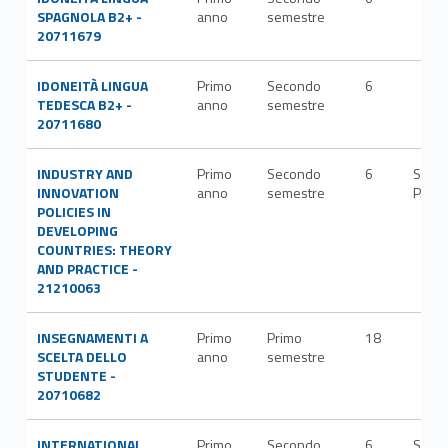
SPAGNOLA B2+ -
anno
semestre
20711679
IDONEITÀ LINGUA
Primo
Secondo
6
TEDESCA B2+ -
anno
semestre
20711680
INDUSTRY AND
Primo
Secondo
6
SECS
INNOVATION
anno
semestre
P/01
POLICIES IN
DEVELOPING
COUNTRIES: THEORY
AND PRACTICE -
21210063
INSEGNAMENTI A
Primo
Primo
18
SCELTA DELLO
anno
semestre
STUDENTE -
20710682
INTERNATIONAL
Primo
Secondo
6
SPS/