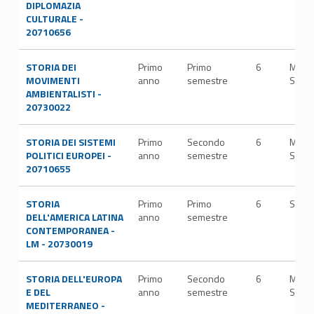
DIPLOMAZIA
CULTURALE -
20710656
STORIA DEI
Primo
Primo
6
M-
MOVIMENTI
anno
semestre
STO/
AMBIENTALISTI -
20730022
STORIA DEI SISTEMI
Primo
Secondo
6
M-
POLITICI EUROPEI -
anno
semestre
STO/
20710655
STORIA
Primo
Primo
6
SPS/
DELL'AMERICA LATINA
anno
semestre
CONTEMPORANEA -
LM - 20730019
STORIA DELL'EUROPA
Primo
Secondo
6
M-
E DEL
anno
semestre
STO/
MEDITERRANEO -