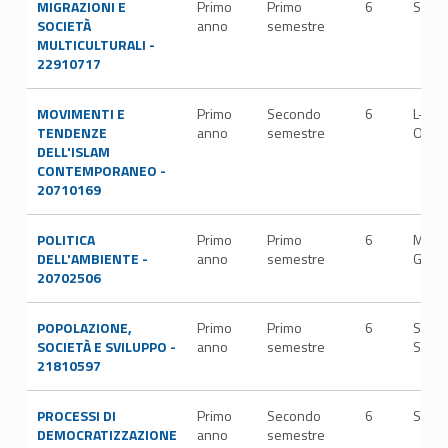
MIGRAZIONI E
Primo
Primo
6
SPS/
SOCIETÀ
anno
semestre
MULTICULTURALI -
22910717
MOVIMENTI E
Primo
Secondo
6
L-
TENDENZE
anno
semestre
OR/1
DELL'ISLAM
CONTEMPORANEO -
20710169
POLITICA
Primo
Primo
6
M-
DELL'AMBIENTE -
anno
semestre
GGR/
20702506
POPOLAZIONE,
Primo
Primo
6
SECS
SOCIETÀ E SVILUPPO -
anno
semestre
S/04
21810597
PROCESSI DI
Primo
Secondo
6
SPS/
DEMOCRATIZZAZIONE
anno
semestre