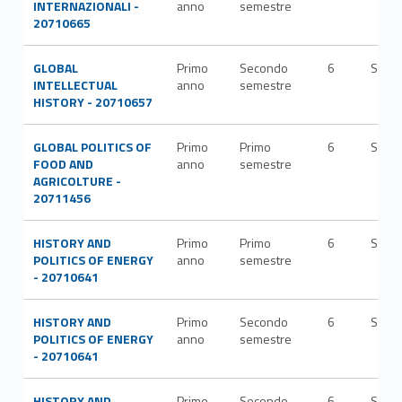
INTERNAZIONALI -
anno
semestre
20710665
GLOBAL
Primo
Secondo
6
SPS/
INTELLECTUAL
anno
semestre
HISTORY - 20710657
GLOBAL POLITICS OF
Primo
Primo
6
SPS/
FOOD AND
anno
semestre
AGRICOLTURE -
20711456
HISTORY AND
Primo
Primo
6
SPS/
POLITICS OF ENERGY
anno
semestre
- 20710641
HISTORY AND
Primo
Secondo
6
SPS/
POLITICS OF ENERGY
anno
semestre
- 20710641
HISTORY AND
Primo
Secondo
6
SPS/