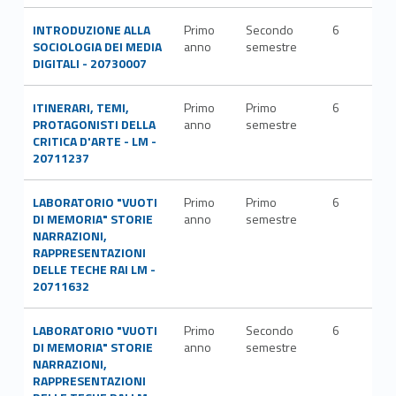
INTRODUZIONE ALLA
Primo
Secondo
6
SPS
SOCIOLOGIA DEI MEDIA
anno
semestre
DIGITALI - 20730007
ITINERARI, TEMI,
Primo
Primo
6
L-
PROTAGONISTI DELLA
anno
semestre
ART
CRITICA D'ARTE - LM -
20711237
LABORATORIO "VUOTI
Primo
Primo
6
DI MEMORIA" STORIE
anno
semestre
NARRAZIONI,
RAPPRESENTAZIONI
DELLE TECHE RAI LM -
20711632
LABORATORIO "VUOTI
Primo
Secondo
6
DI MEMORIA" STORIE
anno
semestre
NARRAZIONI,
RAPPRESENTAZIONI