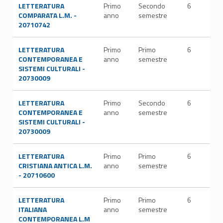
LETTERATURA
Primo
Secondo
6
L-FI
COMPARATA L.M. -
anno
semestre
LET
20710742
LETTERATURA
Primo
Primo
6
L-FI
CONTEMPORANEA E
anno
semestre
LET
SISTEMI CULTURALI -
20730009
LETTERATURA
Primo
Secondo
6
L-FI
CONTEMPORANEA E
anno
semestre
LET
SISTEMI CULTURALI -
20730009
LETTERATURA
Primo
Primo
6
L-FI
CRISTIANA ANTICA L.M.
anno
semestre
LET
- 20710600
LETTERATURA
Primo
Primo
6
L-FI
ITALIANA
anno
semestre
LET
CONTEMPORANEA L.M