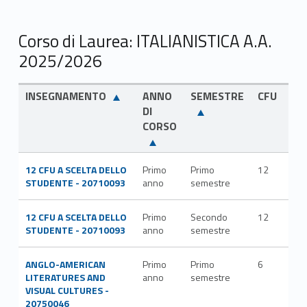
Corso di Laurea: ITALIANISTICA A.A.
2025/2026
INSEGNAMENTO
ANNO
SEMESTRE
CFU
SS
DI
CORSO
12 CFU A SCELTA DELLO
Primo
Primo
12
STUDENTE - 20710093
anno
semestre
12 CFU A SCELTA DELLO
Primo
Secondo
12
STUDENTE - 20710093
anno
semestre
ANGLO-AMERICAN
Primo
Primo
6
L-
LITERATURES AND
anno
semestre
LIN
VISUAL CULTURES -
20750046