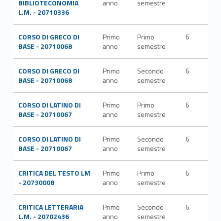
BIBLIOTECONOMIA
anno
semestre
STO
L.M. - 20710336
CORSO DI GRECO DI
Primo
Primo
6
BASE - 20710068
anno
semestre
CORSO DI GRECO DI
Primo
Secondo
6
BASE - 20710068
anno
semestre
CORSO DI LATINO DI
Primo
Primo
6
BASE - 20710067
anno
semestre
CORSO DI LATINO DI
Primo
Secondo
6
BASE - 20710067
anno
semestre
CRITICA DEL TESTO LM
Primo
Primo
6
L-FI
- 20730008
anno
semestre
LET
CRITICA LETTERARIA
Primo
Secondo
6
L-FI
L.M. - 20702436
anno
semestre
LET