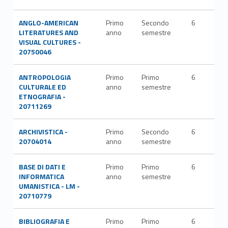
ANGLO-AMERICAN
Primo
Secondo
6
L-
LITERATURES AND
anno
semestre
LIN
VISUAL CULTURES -
20750046
ANTROPOLOGIA
Primo
Primo
6
M-
CULTURALE ED
anno
semestre
DEA
ETNOGRAFIA -
20711269
ARCHIVISTICA -
Primo
Secondo
6
M-
20704014
anno
semestre
STO
BASE DI DATI E
Primo
Primo
6
ING
INFORMATICA
anno
semestre
INF
UMANISTICA - LM -
20710779
BIBLIOGRAFIA E
Primo
Primo
6
M-