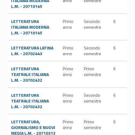
ITALIANA MODERNA
anno
semestre
LET
L.M. - 20710145
LETTERATURA
Primo
Secondo
6
L-FI
ITALIANA MODERNA
anno
semestre
LET
L.M. - 20710145
LETTERATURA LATINA
Primo
Secondo
6
L-FI
L.M. - 20702443
anno
semestre
LET
LETTERATURA
Primo
Primo
6
L-FI
TEATRALE ITALIANA
anno
semestre
LET
L.M. - 20702432
LETTERATURA
Primo
Secondo
6
L-FI
TEATRALE ITALIANA
anno
semestre
LET
L.M. - 20702432
LETTERATURA,
Primo
Primo
6
L-FI
GIORNALISMO E NUOVI
anno
semestre
LET
MEDIA L.M. - 20710313