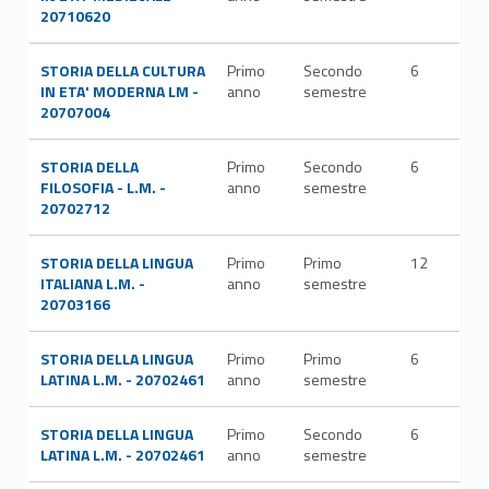
20710620
STORIA DELLA CULTURA
Primo
Secondo
6
M-
IN ETA' MODERNA LM -
anno
semestre
STO
20707004
STORIA DELLA
Primo
Secondo
6
M-
FILOSOFIA - L.M. -
anno
semestre
FIL
20702712
STORIA DELLA LINGUA
Primo
Primo
12
L-FI
ITALIANA L.M. -
anno
semestre
LET
20703166
STORIA DELLA LINGUA
Primo
Primo
6
L-FI
LATINA L.M. - 20702461
anno
semestre
LET
STORIA DELLA LINGUA
Primo
Secondo
6
L-FI
LATINA L.M. - 20702461
anno
semestre
LET