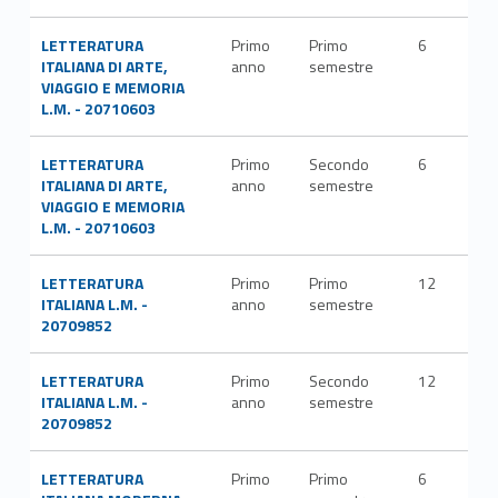
LETTERATURA
Primo
Primo
6
L-FI
ITALIANA DI ARTE,
anno
semestre
LET
VIAGGIO E MEMORIA
L.M. - 20710603
LETTERATURA
Primo
Secondo
6
L-FI
ITALIANA DI ARTE,
anno
semestre
LET
VIAGGIO E MEMORIA
L.M. - 20710603
LETTERATURA
Primo
Primo
12
L-FI
ITALIANA L.M. -
anno
semestre
LET
20709852
LETTERATURA
Primo
Secondo
12
L-FI
ITALIANA L.M. -
anno
semestre
LET
20709852
LETTERATURA
Primo
Primo
6
L-FI