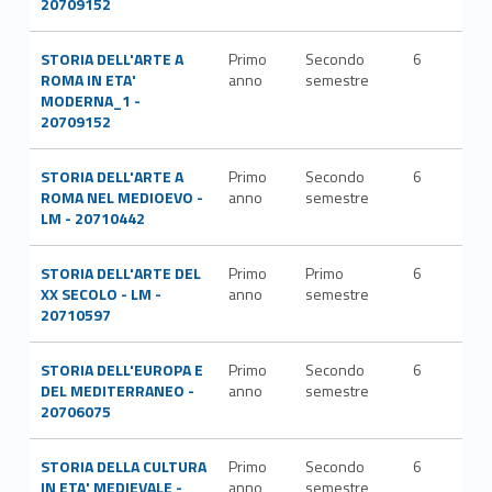
20709152
STORIA DELL'ARTE A
Primo
Secondo
6
L-
ROMA IN ETA'
anno
semestre
ART
MODERNA_1 -
20709152
STORIA DELL'ARTE A
Primo
Secondo
6
L-
ROMA NEL MEDIOEVO -
anno
semestre
ART
LM - 20710442
STORIA DELL'ARTE DEL
Primo
Primo
6
L-
XX SECOLO - LM -
anno
semestre
ART
20710597
STORIA DELL'EUROPA E
Primo
Secondo
6
M-
DEL MEDITERRANEO -
anno
semestre
STO
20706075
STORIA DELLA CULTURA
Primo
Secondo
6
M-
IN ETA' MEDIEVALE -
anno
semestre
STO