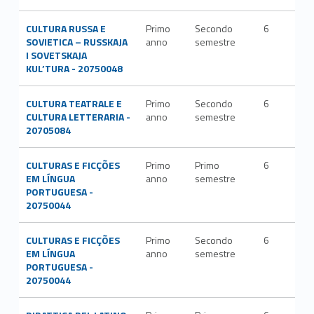
CULTURA RUSSA E
Primo
Secondo
6
L-
SOVIETICA – RUSSKAJA
anno
semestre
LIN
I SOVETSKAJA
KUL’TURA - 20750048
CULTURA TEATRALE E
Primo
Secondo
6
L-
CULTURA LETTERARIA -
anno
semestre
ART
20705084
CULTURAS E FICÇÕES
Primo
Primo
6
L-
EM LÍNGUA
anno
semestre
LIN
PORTUGUESA -
20750044
CULTURAS E FICÇÕES
Primo
Secondo
6
L-
EM LÍNGUA
anno
semestre
LIN
PORTUGUESA -
20750044