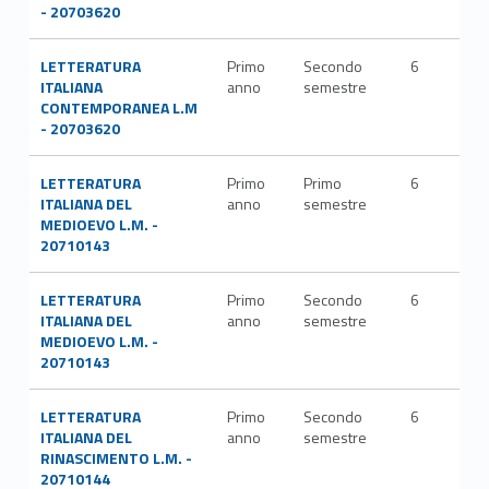
- 20703620
LETTERATURA
Primo
Secondo
6
L-FI
ITALIANA
anno
semestre
LET
CONTEMPORANEA L.M
- 20703620
LETTERATURA
Primo
Primo
6
L-FI
ITALIANA DEL
anno
semestre
LET
MEDIOEVO L.M. -
20710143
LETTERATURA
Primo
Secondo
6
L-FI
ITALIANA DEL
anno
semestre
LET
MEDIOEVO L.M. -
20710143
LETTERATURA
Primo
Secondo
6
L-FI
ITALIANA DEL
anno
semestre
LET
RINASCIMENTO L.M. -
20710144