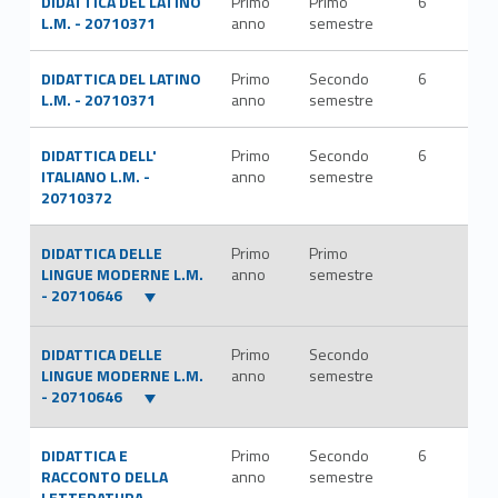
DIDATTICA DEL LATINO
Primo
Primo
6
L-FI
L.M. - 20710371
anno
semestre
LET
DIDATTICA DEL LATINO
Primo
Secondo
6
L-FI
L.M. - 20710371
anno
semestre
LET
DIDATTICA DELL'
Primo
Secondo
6
L-FI
ITALIANO L.M. -
anno
semestre
LET
20710372
DIDATTICA DELLE
Primo
Primo
LINGUE MODERNE L.M.
anno
semestre
- 20710646
DIDATTICA DELLE
Primo
Secondo
LINGUE MODERNE L.M.
anno
semestre
- 20710646
DIDATTICA E
Primo
Secondo
6
L-FI
RACCONTO DELLA
anno
semestre
LET
LETTERATURA