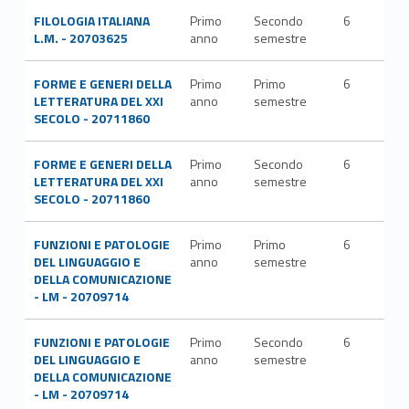
FILOLOGIA ITALIANA
Primo
Secondo
6
L-FI
L.M. - 20703625
anno
semestre
LET
FORME E GENERI DELLA
Primo
Primo
6
L-FI
LETTERATURA DEL XXI
anno
semestre
LET
SECOLO - 20711860
FORME E GENERI DELLA
Primo
Secondo
6
L-FI
LETTERATURA DEL XXI
anno
semestre
LET
SECOLO - 20711860
FUNZIONI E PATOLOGIE
Primo
Primo
6
M-
DEL LINGUAGGIO E
anno
semestre
FIL
DELLA COMUNICAZIONE
- LM - 20709714
FUNZIONI E PATOLOGIE
Primo
Secondo
6
M-
DEL LINGUAGGIO E
anno
semestre
FIL
DELLA COMUNICAZIONE
- LM - 20709714