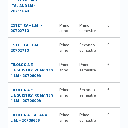
ITALIANA LM -
20711640
ESTETICA - L.M. -
Primo
Primo
6
M-
20702710
anno
semestre
FIL
ESTETICA - L.M. -
Primo
Secondo
6
M-
20702710
anno
semestre
FIL
FILOLOGIA E
Primo
Primo
6
L-FI
LINGUISTICA ROMANZA
anno
semestre
LET
1 LM - 20706094
FILOLOGIA E
Primo
Secondo
6
L-FI
LINGUISTICA ROMANZA
anno
semestre
LET
1 LM - 20706094
FILOLOGIA ITALIANA
Primo
Primo
6
L-FI
L.M. - 20703625
anno
semestre
LET