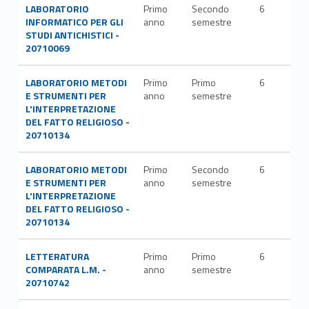
LABORATORIO
Primo
Secondo
6
INFORMATICO PER GLI
anno
semestre
STUDI ANTICHISTICI -
20710069
LABORATORIO METODI
Primo
Primo
6
E STRUMENTI PER
anno
semestre
L'INTERPRETAZIONE
DEL FATTO RELIGIOSO -
20710134
LABORATORIO METODI
Primo
Secondo
6
E STRUMENTI PER
anno
semestre
L'INTERPRETAZIONE
DEL FATTO RELIGIOSO -
20710134
LETTERATURA
Primo
Primo
6
L-FI
COMPARATA L.M. -
anno
semestre
LET
20710742