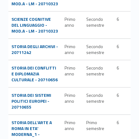
MOD.A - LM - 20710323
SCIENZE COGNITIVE
Primo
Secondo
6
M-
DEL LINGUAGGIO -
anno
semestre
FIL
MOD.A - LM - 20710323
STORIA DEGLI ARCHIVI -
Primo
Secondo
6
M-
20711242
anno
semestre
STO
STORIA DEI CONFLITTI
Primo
Secondo
6
M-
E DIPLOMAZIA
anno
semestre
STO
CULTURALE - 20710656
STORIA DEI SISTEMI
Primo
Secondo
6
M-
POLITICI EUROPEI -
anno
semestre
STO
20710655
STORIA DELL'ARTE A
Primo
Primo
6
L-
ROMA IN ETA'
anno
semestre
ART
MODERNA_1 -