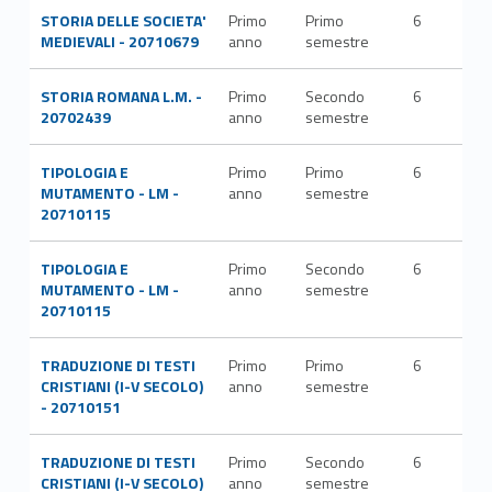
STORIA DELLE SOCIETA'
Primo
Primo
6
M-
MEDIEVALI - 20710679
anno
semestre
STO
STORIA ROMANA L.M. -
Primo
Secondo
6
L-
20702439
anno
semestre
ANT
TIPOLOGIA E
Primo
Primo
6
L-
MUTAMENTO - LM -
anno
semestre
LIN
20710115
TIPOLOGIA E
Primo
Secondo
6
L-
MUTAMENTO - LM -
anno
semestre
LIN
20710115
TRADUZIONE DI TESTI
Primo
Primo
6
CRISTIANI (I-V SECOLO)
anno
semestre
- 20710151
TRADUZIONE DI TESTI
Primo
Secondo
6
CRISTIANI (I-V SECOLO)
anno
semestre