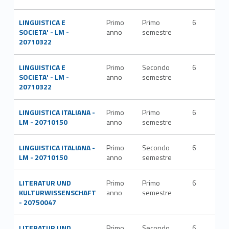
LINGUISTICA E
Primo
Primo
6
L-
SOCIETA' - LM -
anno
semestre
LIN
20710322
LINGUISTICA E
Primo
Secondo
6
L-
SOCIETA' - LM -
anno
semestre
LIN
20710322
LINGUISTICA ITALIANA -
Primo
Primo
6
L-FI
LM - 20710150
anno
semestre
LET
LINGUISTICA ITALIANA -
Primo
Secondo
6
L-FI
LM - 20710150
anno
semestre
LET
LITERATUR UND
Primo
Primo
6
L-
KULTURWISSENSCHAFT
anno
semestre
LIN
- 20750047
LITERATUR UND
Primo
Secondo
6
L-