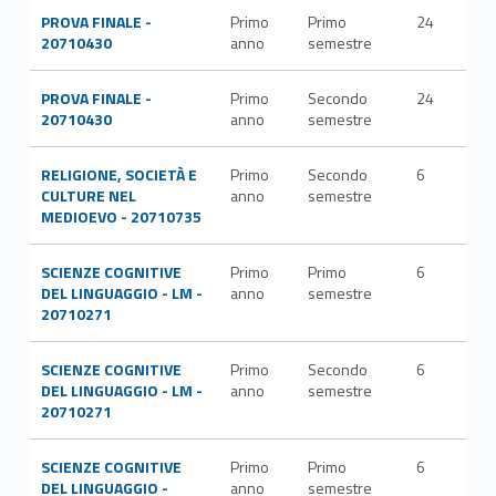
PROVA FINALE -
Primo
Primo
24
20710430
anno
semestre
PROVA FINALE -
Primo
Secondo
24
20710430
anno
semestre
RELIGIONE, SOCIETÀ E
Primo
Secondo
6
M-
CULTURE NEL
anno
semestre
STO
MEDIOEVO - 20710735
SCIENZE COGNITIVE
Primo
Primo
6
M-
DEL LINGUAGGIO - LM -
anno
semestre
FIL
20710271
SCIENZE COGNITIVE
Primo
Secondo
6
M-
DEL LINGUAGGIO - LM -
anno
semestre
FIL
20710271
SCIENZE COGNITIVE
Primo
Primo
6
M-
DEL LINGUAGGIO -
anno
semestre
FIL