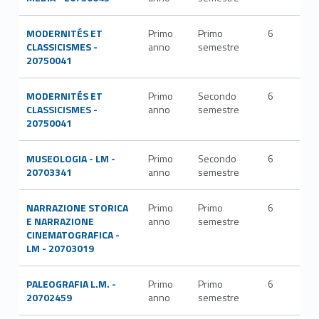
MODERNITÉS ET
Primo
Primo
6
L-
CLASSICISMES -
anno
semestre
LIN
20750041
MODERNITÉS ET
Primo
Secondo
6
L-
CLASSICISMES -
anno
semestre
LIN
20750041
MUSEOLOGIA - LM -
Primo
Secondo
6
L-
20703341
anno
semestre
ART
NARRAZIONE STORICA
Primo
Primo
6
M-
E NARRAZIONE
anno
semestre
STO
CINEMATOGRAFICA -
LM - 20703019
PALEOGRAFIA L.M. -
Primo
Primo
6
M-
20702459
anno
semestre
STO