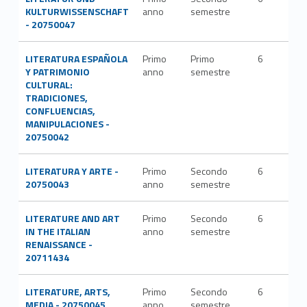
KULTURWISSENSCHAFT
anno
semestre
LIN
- 20750047
LITERATURA ESPAÑOLA
Primo
Primo
6
L-
Y PATRIMONIO
anno
semestre
LIN
CULTURAL:
TRADICIONES,
CONFLUENCIAS,
MANIPULACIONES -
20750042
LITERATURA Y ARTE -
Primo
Secondo
6
L-
20750043
anno
semestre
LIN
LITERATURE AND ART
Primo
Secondo
6
L-FI
IN THE ITALIAN
anno
semestre
LET
RENAISSANCE -
20711434
LITERATURE, ARTS,
Primo
Secondo
6
L-
MEDIA - 20750045
anno
semestre
LIN