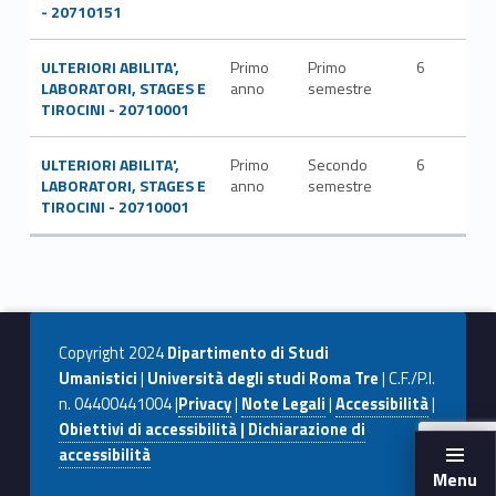
- 20710151
ULTERIORI ABILITA',
Primo
Primo
6
LABORATORI, STAGES E
anno
semestre
TIROCINI - 20710001
ULTERIORI ABILITA',
Primo
Secondo
6
LABORATORI, STAGES E
anno
semestre
TIROCINI - 20710001
Copyright 2024
Dipartimento di Studi
Umanistici
|
Università degli studi Roma Tre
| C.F./P.I.
n. 04400441004 |
Privacy
|
Note Legali
|
Accessibilità
|
Obiettivi di accessibilità | Dichiarazione di
accessibilità
Menu