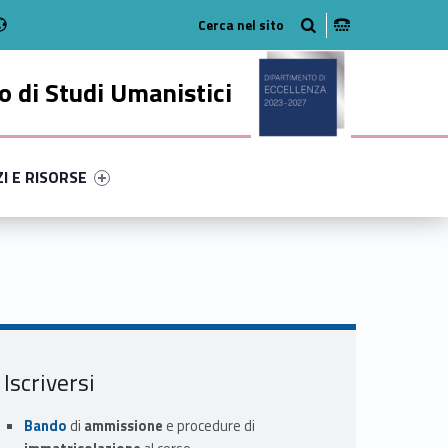
Radio
stagram
n on Youtube
 di Studi Umanistici
ry-71338-49
ntifier #link-menu-primary-20174-56
ZI E RISORSE
Iscriversi
Bando
di
ammissione
e procedure di