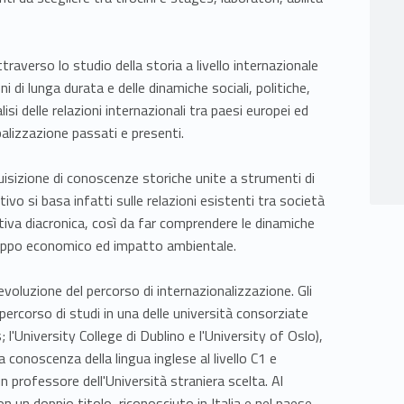
ttraverso lo studio della storia a livello internazionale
 di lunga durata e delle dinamiche sociali, politiche,
isi delle relazioni internazionali tra paesi europei ed
alizzazione passati e presenti.
quisizione di conoscenze storiche unite a strumenti di
tivo si basa infatti sulle relazioni esistenti tra società
iva diacronica, così da far comprendere le dinamiche
viluppo economico ed impatto ambientale.
evoluzione del percorso di internazionalizzazione. Gli
rcorso di studi in una delle università consorziate
 l'University College di Dublino e l'University of Oslo),
conoscenza della lingua inglese al livello C1 e
un professore dell'Università straniera scelta. Al
n un doppio titolo, riconosciuto in Italia e nel paese