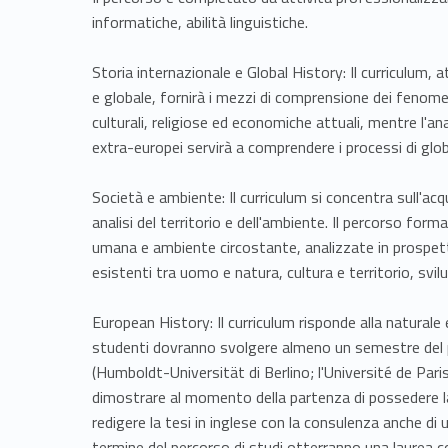
informatiche, abilità linguistiche.
Storia internazionale e Global History: Il curriculum, a
e globale, fornirà i mezzi di comprensione dei fenomeni
culturali, religiose ed economiche attuali, mentre l'anal
extra-europei servirà a comprendere i processi di glob
Società e ambiente: Il curriculum si concentra sull'ac
analisi del territorio e dell'ambiente. Il percorso forma
umana e ambiente circostante, analizzate in prospett
esistenti tra uomo e natura, cultura e territorio, s
European History: Il curriculum risponde alla naturale 
studenti dovranno svolgere almeno un semestre del pe
(Humboldt-Universität di Berlino; l'Université de Paris;
dimostrare al momento della partenza di possedere la 
redigere la tesi in inglese con la consulenza anche di 
termine del percorso di studi otterranno una laurea co