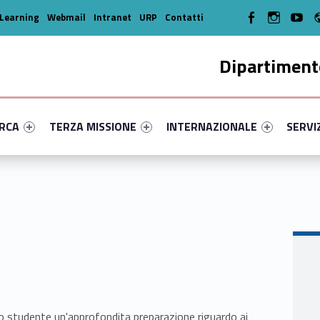
WebMan on Facebook
WebMan on In
WebMa
Learning
Webmail
Intranet
URP
Contatti
Dipartimento
enu-primary-81961-14
dentifier #link-menu-primary-21722-35
Link identifier #link-menu-primary-86684-45
Link identifier #link-menu-prima
Link ide
ERCA
TERZA MISSIONE
INTERNAZIONALE
SERVI
llo studente un'approfondita preparazione riguardo ai