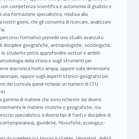
li con competenza scientifica e autonomia di giudizio e
rà una formazione specialistica, relativa alla
i nostri giorni, che gli consenta di ricercare, analizzare
ia.
 il percorso formativo prevede uno studio avanzato
o di discipline geografiche, antropologiche, sociologiche,
, lo studente potrà approfondire settori e ambiti
metodologia della storia e sugli strumenti per
nsione diacronica molto ampia, oppure sulla dimensione
raeuropei, oppure sugli aspetti storico-geografici più
uno dei curricula quindi richiede un numero di CFU
ti.
ta gamma di materie che sono richieste dai diversi
ulteriormente le materie storiche e geografiche, ma
ccio specialistico a diversi tipi di fonti e discipline di
contemporanea), giuridiche, filosofiche, ecologico-
i da scegliere tra tirocini e stages, laboratori, abilità