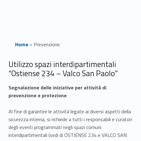
Home
»
Prevenzione
P
Utilizzo spazi interdipartimentali
“Ostiense 234 – Valco San Paolo”
r
e
Segnalazione delle iniziative per attività di
prevenzione e protezione
v
Al fine di garantire le attività legate ai diversi aspetti della
e
sicurezza interna, si richiede a tutti i responsabili e curatori
n
degli eventi programmati negli spazi comuni
interdipartimentali (sedi di OSTIENSE 234 e VALCO SAN