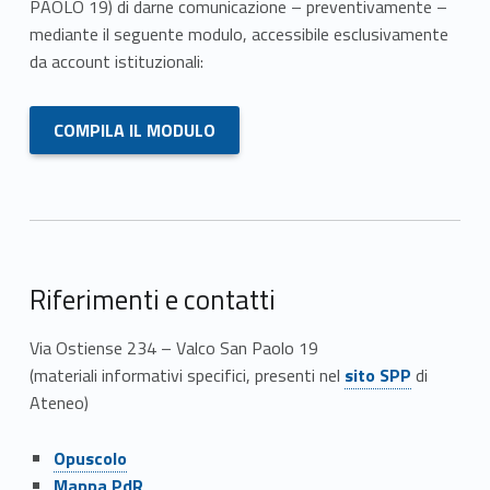
z
PAOLO 19) di darne comunicazione – preventivamente –
i
mediante il seguente modulo, accessibile esclusivamente
da account istituzionali:
o
Link identifier #identifier__154835-1
n
COMPILA IL MODULO
e
Riferimenti e contatti
Via Ostiense 234 – Valco San Paolo 19
Link identifier #identifier__65512-2
(materiali informativi specifici, presenti nel
sito SPP
di
Ateneo)
Link identifier #identifier__94126-46
Opuscolo
Link identifier #identifier__113446-47
Mappa PdR