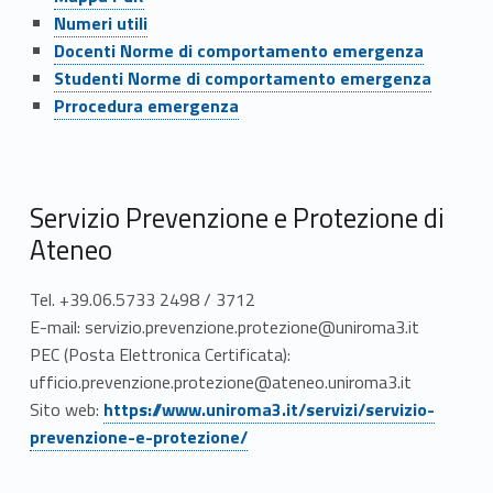
Link identifier #identifier__108489-48
Numeri utili
Link identifier #identifier__67557-49
Docenti Norme di comportamento emergenza
Link identifier #identifier__130830-50
Studenti Norme di comportamento emergenza
Link identifier #identifier__44701-51
Prrocedura emergenza
Servizio Prevenzione e Protezione di
Ateneo
Tel. +39.06.5733 2498 / 3712
E-mail: servizio.prevenzione.protezione@uniroma3.it
PEC (Posta Elettronica Certificata):
ufficio.prevenzione.protezione@ateneo.uniroma3.it
Link identifier #identifier__50924-3
Sito web:
https://www.uniroma3.it/servizi/servizio-
prevenzione-e-protezione/