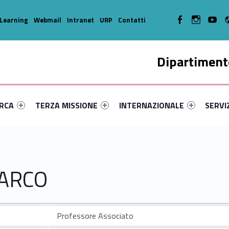
WebMan on Facebook
WebMan on In
WebMa
Learning
Webmail
Intranet
URP
Contatti
Dipartimento
enu-primary-94288-14
dentifier #link-menu-primary-41876-35
Link identifier #link-menu-primary-58025-45
Link identifier #link-menu-prima
Link ide
ERCA
TERZA MISSIONE
INTERNAZIONALE
SERVI
MARCO
Professore Associato