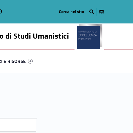
Radio
stagram
n on Youtube
 di Studi Umanistici
ry-71372-49
ntifier #link-menu-primary-8882-56
ZI E RISORSE