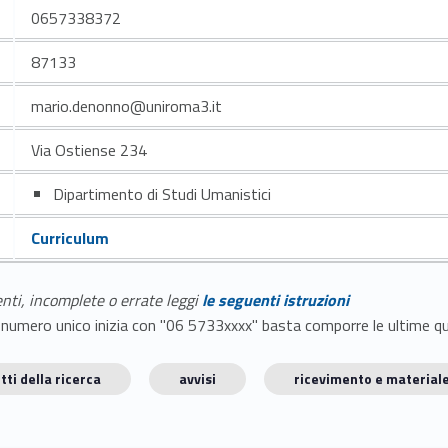
0657338372
87133
mario.denonno@uniroma3.it
Via Ostiense 234
Dipartimento di Studi Umanistici
Curriculum
enti, incomplete o errate leggi
le seguenti istruzioni
E il numero unico inizia con "06 5733xxxx" basta comporre le ultime 
tti della ricerca
avvisi
ricevimento e materiale