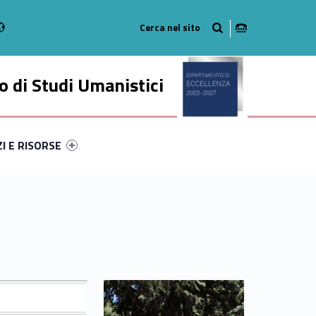
Radio
stagram
n on Youtube
 di Studi Umanistici
ry-23491-49
ntifier #link-menu-primary-18441-56
ZI E RISORSE