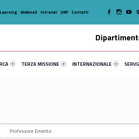
WebMan on Facebook
WebMan on In
WebMa
Learning
Webmail
Intranet
URP
Contatti
Dipartimento
enu-primary-26540-14
dentifier #link-menu-primary-58445-35
Link identifier #link-menu-primary-31596-45
Link identifier #link-menu-prima
Link ide
ERCA
TERZA MISSIONE
INTERNAZIONALE
SERVI
Professore Emerito