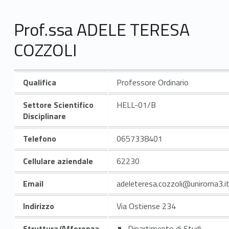
Prof.ssa ADELE TERESA
COZZOLI
Qualifica
Professore Ordinario
Settore Scientifico
HELL-01/B
Disciplinare
Telefono
0657338401
Cellulare aziendale
62230
Email
adeleteresa.cozzoli@uniroma3.i
Indirizzo
Via Ostiense 234
Struttura/Afferenza
Dipartimento di Studi