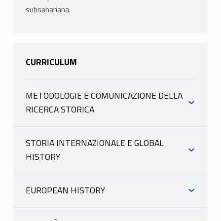
subsahariana.
CURRICULUM
METODOLOGIE E COMUNICAZIONE DELLA
RICERCA STORICA
INFORMAZIONI
STORIA INTERNAZIONALE E GLOBAL
HISTORY
VOLTERRA ALESSANDRO
INFORMAZIONI
scheda docente
materiale didattico
EUROPEAN HISTORY
INFORMAZIONI
Mutuazione: 21810406 AFRICA
VOLTERRA ALESSANDRO
CONTEMPORANEA in Politiche per la