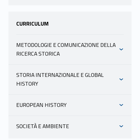
CURRICULUM
METODOLOGIE E COMUNICAZIONE DELLA
RICERCA STORICA
INFORMAZIONI
STORIA INTERNAZIONALE E GLOBAL
HISTORY
VANNI ANDREA
INFORMAZIONI
scheda docente
materiale didattico
EUROPEAN HISTORY
INFORMAZIONI
VANNI ANDREA
PROGRAMMA
SOCIETÀ E AMBIENTE
scheda docente
Il corso intende in primo luogo
materiale didattico
INFORMAZIONI
VANNI ANDREA