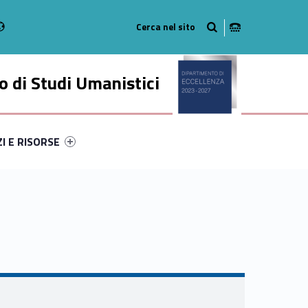
Radio
stagram
n on Youtube
 di Studi Umanistici
ry-57720-49
ntifier #link-menu-primary-12805-56
ZI E RISORSE