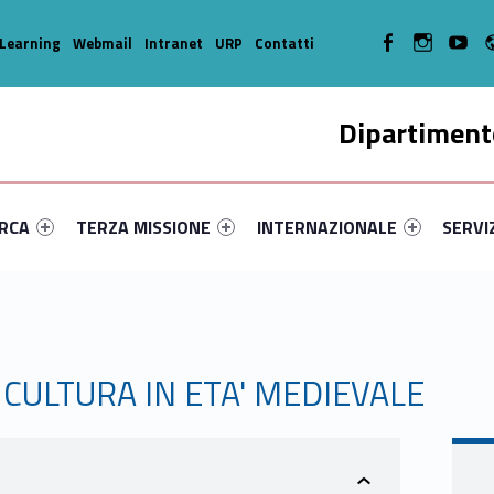
WebMan on Facebook
WebMan on In
WebMa
Learning
Webmail
Intranet
URP
Contatti
Dipartimento
enu-primary-39163-14
dentifier #link-menu-primary-21936-35
Link identifier #link-menu-primary-64615-45
Link identifier #link-menu-prima
Link ide
ERCA
TERZA MISSIONE
INTERNAZIONALE
SERVI
 CULTURA IN ETA' MEDIEVALE