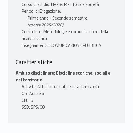
di comunicazione globali. La prima parte
Corso di studio: LM-84 R - Storia e società
prevede in prevalenza lezioni frontali con il
Periodi di Erogazione:
supporto di presentazioni in Power Point.
Primo anno - Secondo semestre
La seconda parte del corso approfondisce il
(coorte 2025/2026)
rapporto tra comunicazione pubblica e media,
Curriculum: Metodologie e comunicazione della
quest’ultimi visti come spazi di negoziazione
ricerca storica
tra la società civile e le istituzioni, in cui si
Insegnamento: COMUNICAZIONE PUBBLICA
costruisce e si riproduce la conoscenza
pubblica. In particolar modo, sarà affrontato
Caratteristiche
il ruolo dell’ecosistema delle piattaforme
Ambito disciplinare: Discipline storiche, sociali e
digitali e dei social media. Gli studenti
del territorio
interessati possono prendere parte a
Attività: Attività formative caratterizzanti
esercitazioni laboratoriali che avranno per
Ore Aula: 36
oggetto casi studio sul modo in cui vecchi e
CFU: 6
nuovi media contribuiscono alla narrazione di
SSD: SPS/08
fenomeni pubblici e politici.
TESTI ADOTTATI