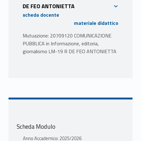
DE FEO ANTONIETTA
scheda docente
materiale didattico
Mutuazione: 20709120 COMUNICAZIONE
PUBBLICA in Informazione, editoria,
giornalismo LM-19 R DE FEO ANTONIETTA
PROGRAMMA
Il corso si articola in una parte generale in cui
saranno introdotti i concetti fondamentali
della comunicazione pubblica. I temi
riguardano in particolare: le forme e i
dispositivi dell’agire comunicativo pubblico, il
rapporto tra comunicazione e potere, le
Scheda Modulo
caratteristiche dello spazio pubblico come
spazio di discussione costruito intorno a reti
Anno Accademico: 2025/2026