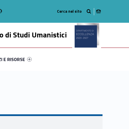
Radio
stagram
n on Youtube
 di Studi Umanistici
ry-2448-49
ntifier #link-menu-primary-22203-56
ZI E RISORSE