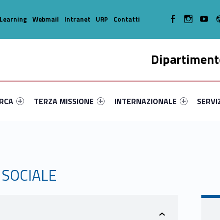
WebMan on Facebook
WebMan on In
WebMa
Learning
Webmail
Intranet
URP
Contatti
Dipartimento
enu-primary-71111-14
dentifier #link-menu-primary-21819-35
Link identifier #link-menu-primary-76302-45
Link identifier #link-menu-prima
Link ide
ERCA
TERZA MISSIONE
INTERNAZIONALE
SERVI
 SOCIALE