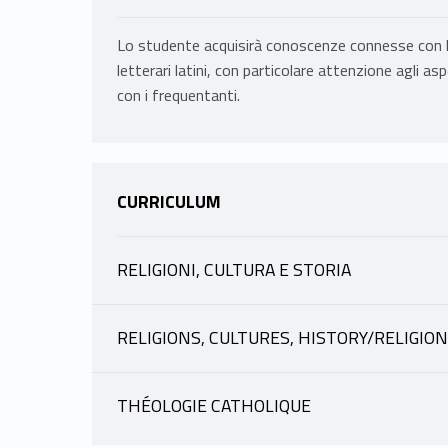
Lo studente acquisirà conoscenze connesse con l’an
letterari latini, con particolare attenzione agli as
con i frequentanti.
CURRICULUM
RELIGIONI, CULTURA E STORIA
INFORMAZIONI
RELIGIONS, CULTURES, HISTORY/RELIGIO
INFORMAZIONI
LUCERI ANGELO
|
THÉOLOGIE CATHOLIQUE
scheda docente
materiale didattico
INFORMAZIONI
LUCERI ANGELO