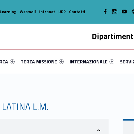
WebMan on Facebook
WebMan on In
WebMa
Learning
Webmail
Intranet
URP
Contatti
Dipartimento
enu-primary-97376-14
dentifier #link-menu-primary-52457-35
Link identifier #link-menu-primary-1380-45
Link identifier #link-menu-prima
Link ide
ERCA
TERZA MISSIONE
INTERNAZIONALE
SERVI
LATINA L.M.