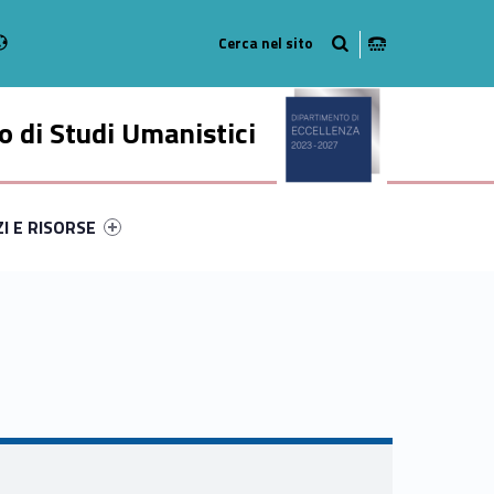
Radio
stagram
n on Youtube
 di Studi Umanistici
ry-7391-49
ntifier #link-menu-primary-38260-56
ZI E RISORSE