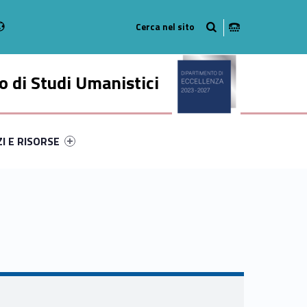
Radio
stagram
n on Youtube
 di Studi Umanistici
ry-41372-49
ntifier #link-menu-primary-89306-56
ZI E RISORSE