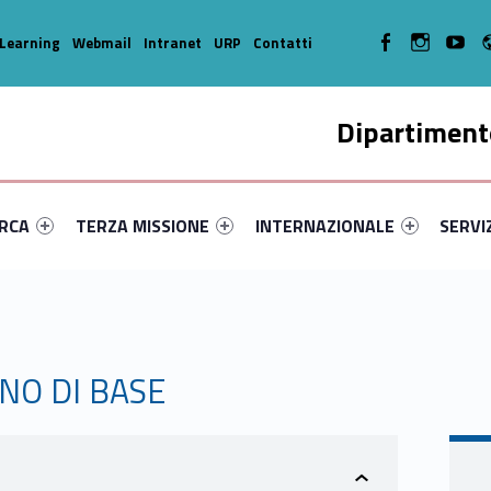
WebMan on Facebook
WebMan on In
WebMa
Learning
Webmail
Intranet
URP
Contatti
Dipartimento
enu-primary-52454-14
dentifier #link-menu-primary-83470-35
Link identifier #link-menu-primary-31494-45
Link identifier #link-menu-prima
Link ide
ERCA
TERZA MISSIONE
INTERNAZIONALE
SERVI
INO DI BASE