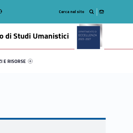
Radio
stagram
n on Youtube
 di Studi Umanistici
ry-41557-49
ntifier #link-menu-primary-21069-56
ZI E RISORSE