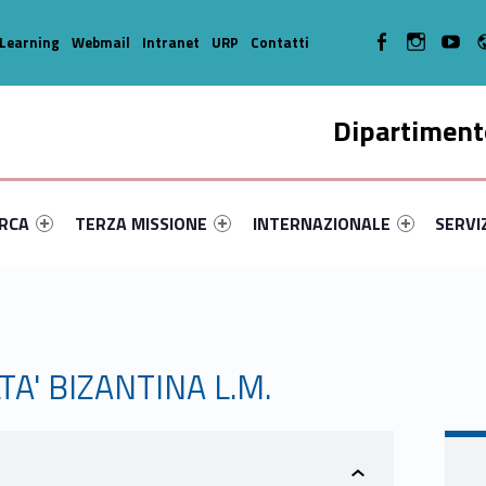
WebMan on Facebook
WebMan on In
WebMa
Learning
Webmail
Intranet
URP
Contatti
Dipartimento
enu-primary-26370-14
dentifier #link-menu-primary-50869-35
Link identifier #link-menu-primary-68-45
Link identifier #link-menu-prima
Link ide
ERCA
TERZA MISSIONE
INTERNAZIONALE
SERVI
TA' BIZANTINA L.M.