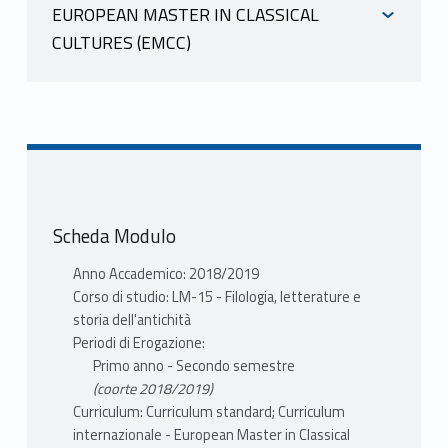
EUROPEAN MASTER IN CLASSICAL
POMPEI ANNA
CULTURES (EMCC)
scheda docente
INFORMAZIONI
materiale didattico
Mutuazione: 20710115
GLOTTOLOGIA AVANZATA L.M. in
POMPEI ANNA
Scienze Cognitive della Comunicazione
scheda docente
e dell'Azione LM-92 POMPEI ANNA
materiale didattico
Scheda Modulo
Mutuazione: 20710115
PROGRAMMA
GLOTTOLOGIA AVANZATA L.M. in
Anno Accademico: 2018/2019
Approfondimento dei meccanismi e
Scienze Cognitive della Comunicazione
Corso di studio: LM-15 - Filologia, letterature e
delle cause del mutamento linguistico
e dell'Azione LM-92 POMPEI ANNA
storia dell'antichità
ai vari livelli di analisi e nelle diverse
Periodi di Erogazione:
dimensioni di variazione. Riflessione
Primo anno - Secondo semestre
PROGRAMMA
particolare sui concetti di
(coorte 2018/2019)
Approfondimento dei meccanismi e
grammaticalizzazione,
Curriculum: Curriculum standard; Curriculum
delle cause del mutamento linguistico
degrammaticalizzazione, rianalisi, e sul
internazionale - European Master in Classical